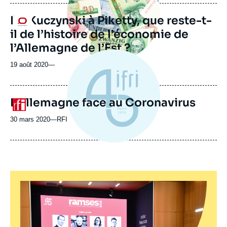
De Kuczynski à Piketty, que reste-t-
Logo
il de l’histoire de l’économie de
l’Allemagne de l’Est ?
19 août 2020
—
L’Allemagne face au Coronavirus
Logo
30 mars 2020
—
Nom
RFI
du
journal,
revue
ou
émission