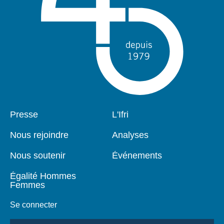
Pied
Presse
Navigation
L'Ifri
de
principale
page
Nous rejoindre
Analyses
Nous soutenir
Événements
Égalité Hommes
Femmes
Se connecter