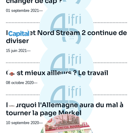
changer de cap ?
01 septembre 2021
—
Le projet Nord Stream 2 continue de
Logo
diviser
15 juin 2021
—
C’est mieux ailleurs ? Le travail
Logo
08 octobre 2020
—
Pourquoi l'Allemagne aura du mal à
Logo
tourner la page Merkel
Image
principale
10 septembre 2020
—
médiatique