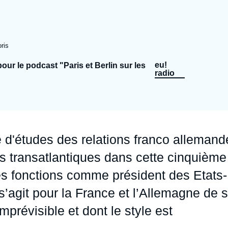
Ramses
Europe
R
S
Politique étrangère
Russie - Eurasie
D
T
ris
Podcast
Afrique du Nord et Moyen-Orient
eu!
ur le podcast "Paris et Berlin sur les
radio
 d'études des relations franco allemand
ions transatlantiques dans cette cinquième
s fonctions comme président des Etats-
s’agit pour la France et l’Allemagne de 
mprévisible et dont le style est