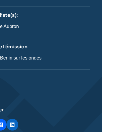
iste(s):
n
ste
e Aubron
 l'émission
 Berlin sur les ondes
on
t
ie
t
stique
er