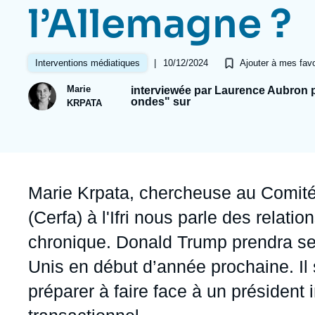
Jeudi 17 septembre 2026 17:30
l’Allemagne ?
Partenariats et réseaux
Intelligence artificielle
Nous soutenir en tant que professionnel
Guerre en Ukraine
|
10/12/2024
Interventions médiatiques
Ajouter à mes favo
OTAN
Marie
interviewée par Laurence Aubron po
ondes" sur
KRPATA
Accroche
Marie Krpata
, chercheuse au Comité
(Cerfa) à l'Ifri nous parle des relat
chronique. Donald Trump prendra se
Unis en début d’année prochaine. Il 
préparer à faire face à un président i