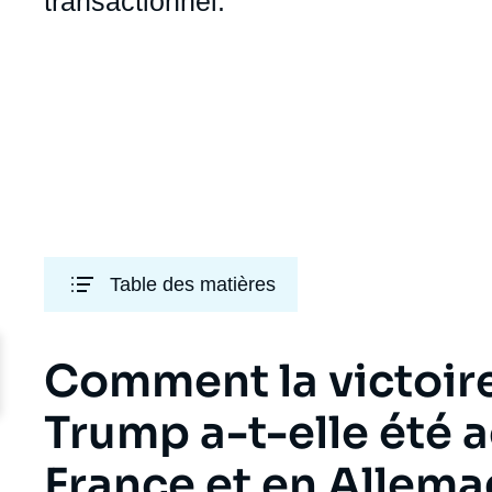
transactionnel.
URL
de
Spotify
Table des matières
Titre
Comment la victoir
Edito
Trump a-t-elle été a
France et en Allema