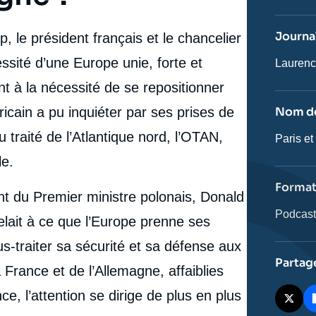
journal,
revue
ou
Journal
, le président français et le chancelier
émissio
ssité d’une Europe unie, forte et
Journali
Laurenc
t à la nécessité de se repositionner
ricain a pu inquiéter par ses prises de
Nom de
u traité de l’Atlantique nord, l’OTAN,
Nom
Paris et
de
le.
l'émissi
Forma
ent du Premier ministre polonais, Donald
Catégor
Podcas
elait à ce que l’Europe prenne ses
journali
s-traiter sa sécurité et sa défense aux
Partag
 France et de l’Allemagne, affaiblies
ce, l’attention se dirige de plus en plus