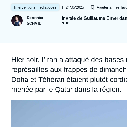
Jeudi 17 septembre 2026 17:30
Partenariats et réseaux
Intelligence artificielle
|
24/06/2025
Interventions médiatiques
Ajouter à mes favo
Nous soutenir en tant que professionnel
Guerre en Ukraine
Dorothée
Invitée de Guillaume Erner da
sur
SCHMID
OTAN
Accroche
Hier soir, l’Iran a attaqué des bases
représailles aux frappes de dimanche
Doha et Téhéran étaient plutôt cordia
menée par le Qatar dans la région.
Image
principale
médiatique