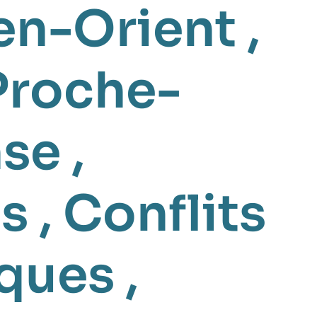
en-Orient
,
Proche-
nse
,
és
,
Conflits
iques
,