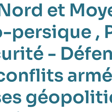
 Nord et Moy
o-persique
,
urité - Défe
conflits arm
ses géopolit