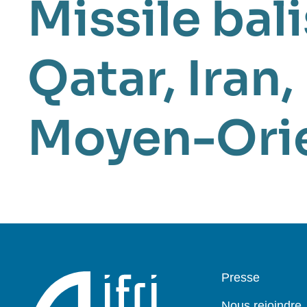
Missile bal
Qatar
,
Iran
,
Moyen-Ori
Pied
Presse
de
page
Nous rejoindre