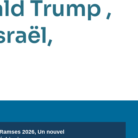
ld Trump
,
sraël
,
Titre
Ramses 2026, Un nouvel