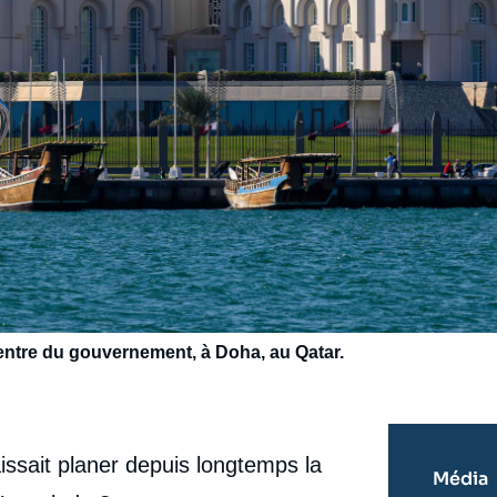
 centre du gouvernement, à Doha, au Qatar.
ssait planer depuis longtemps la
Média