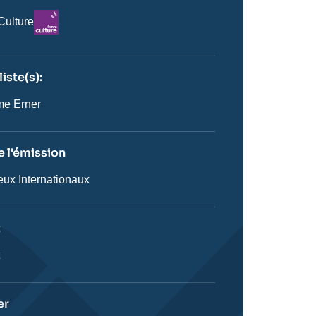
Logo
Culture
iste(s):
n
ste
me Erner
 l'émission
eux Internationaux
on
t
ie
t
stique
er