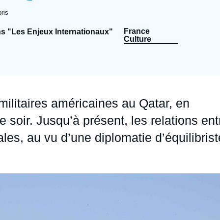
Ramses
Europe
R
S
ris
Politique étrangère
Russie - Eurasie
D
T
France
ns "Les Enjeux Internationaux"
Culture
Podcast
Afrique du Nord et Moyen-Orient
 militaires américaines au Qatar, en
 soir. Jusqu’à présent, les relations ent
les, au vu d’une diplomatie d’équilibrist