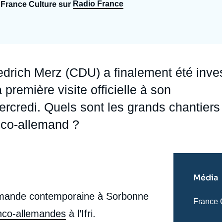
Radio France
 France Culture sur
Ramses
Europe
R
S
Politique étrangère
Russie - Eurasie
D
T
Podcast
Afrique du Nord et Moyen-Orient
drich Merz (CDU) a finalement été inves
première visite officielle à son
redi. Quels sont les grands chantiers
nco-allemand ?
Média
llemande contemporaine à Sorbonne
Nom
France 
du
anco-allemandes
à l’Ifri.
journal,