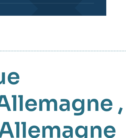
ue
Allemagne
,
l'Allemagne