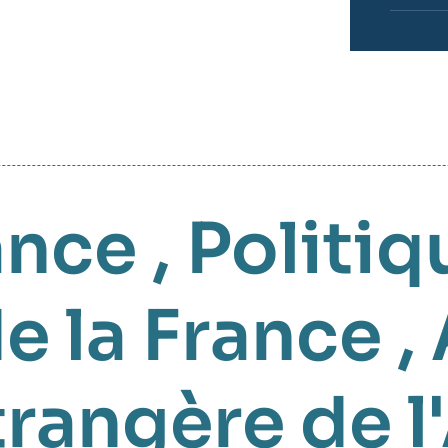
ance
,
Politiq
e la France
,
trangère de 