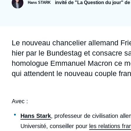
Jeudi 17 septembre 2026 17:30
invité de "La Question du jour" de
Hans STARK
Partenariats et réseaux
Intelligence artificielle
Nous soutenir en tant que professionnel
Guerre en Ukraine
OTAN
Accroche
Le nouveau chancelier allemand Frie
hier par le Bundestag et consacre sa 
homologue Emmanuel Macron ce merc
qui attendent le nouveau couple fra
body
Avec :
Hans Stark
, professeur de civilisation a
Université, conseiller pour
les relations fr