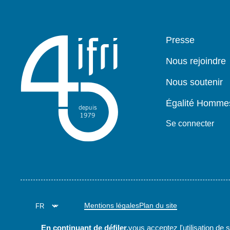
Pied
Presse
de
page
Nous rejoindre
Nous soutenir
Égalité Homm
Se connecter
Mentions légales
Plan du site
En continuant de défiler,
vous acceptez l'utilisation de 