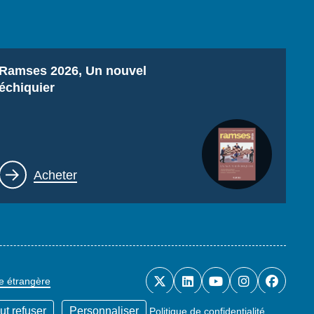
Titre
Ramses 2026, Un nouvel
échiquier
Lien
Acheter
ue étrangère
ut refuser
Personnaliser
Politique de confidentialité