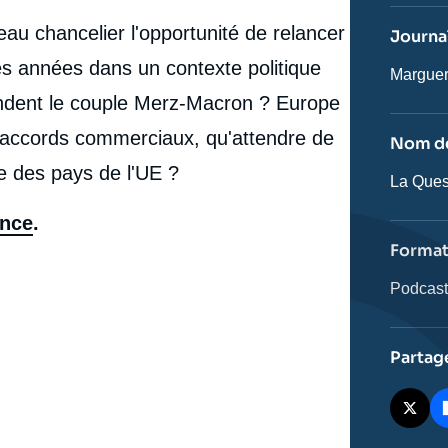
revue
ou
u chancelier l'opportunité de relancer
Journal
émissio
res années dans un contexte politique
Journali
Margue
tendent le couple Merz-Macron ? Europe
es accords commerciaux, qu'attendre de
Nom de
ie des pays de l'UE ?
Nom
La Ques
de
l'émissi
ance
.
Forma
Catégor
Podcas
journali
Partag