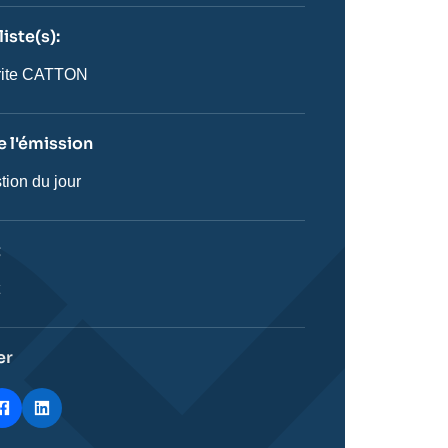
iste(s):
n
ste
rite CATTON
 l'émission
tion du jour
on
t
ie
t
stique
er