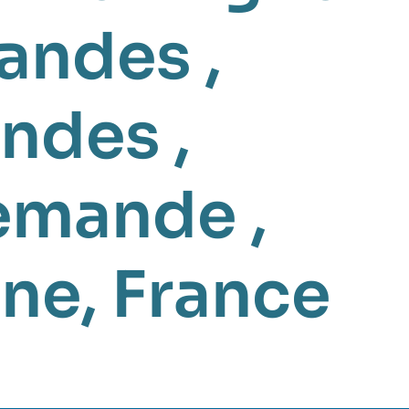
mandes
,
andes
,
lemande
,
gne
,
France