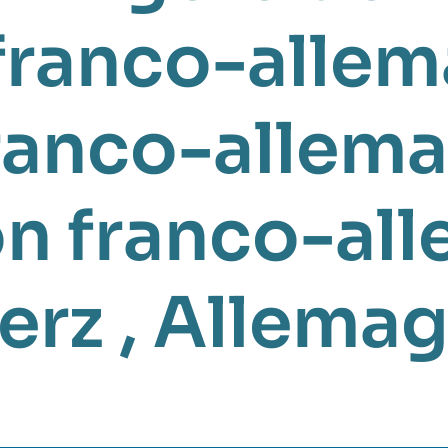
 franco-alle
franco-allem
n franco-al
erz
,
Allema