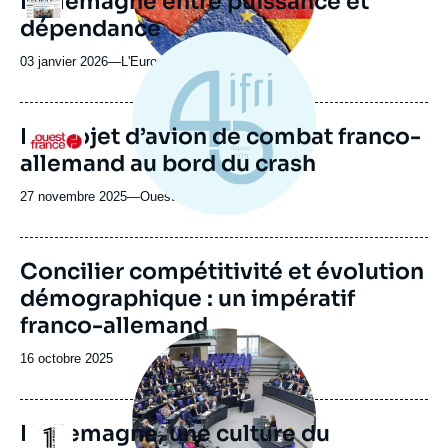
L’Allemagne entre puissance et
Logo
ou
dépendance
émission
03 janvier 2026
—
Nom
L'Europe
du
journal,
revue
Le projet d’avion de combat franco-
Logo
ou
allemand au bord du crash
émission
27 novembre 2025
—
Nom
Ouest France
du
journal,
revue
Image
Concilier compétitivité et évolution
ou
de
démographique : un impératif
couverture
émission
de
franco-allemand
la
Image
publication
principale
Date
16 octobre 2025
médiatique
de
publication
L'Allemagne, une culture du
Logo