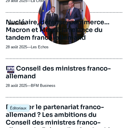
29 août 2025
—
Nom
La Croix
médiatique
du
journal,
revue
Nucléaire, défense, commerce...
Logo
ou
Macron et Merz à la relance du
émission
tandem franco-allemand
28 août 2025
—
Nom
Les Echos
du
journal,
revue
URL
Un Conseil des ministres franco-
Logo
ou
de
allemand
Dailymotion
émission
28 août 2025
—
Nom
BFM Business
du
journal,
revue
Image
Relancer le partenariat franco-
Éditoriaux
ou
principale
allemand ? Les ambitions du
émission
Conseil des ministres franco-