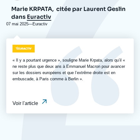
Marie KRPATA,
citée par Laurent Geslin
dans
Euractiv
07 mai 2025
—
Nom
Euractiv
du
journal,
revue
Logo
ou
émission
« Il y a pourtant urgence », souligne Marie Krpata, alors qu’il «
ne reste plus que deux ans à Emmanuel Macron pour avancer
sur les dossiers européens et que l’extrême droite est en
embuscade, à Paris comme à Berlin ».
Voir l'article