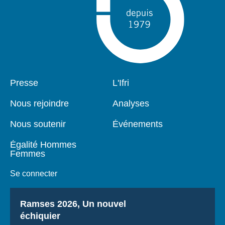
Pied
Presse
Navigation
L'Ifri
de
principale
page
Nous rejoindre
Analyses
Nous soutenir
Événements
Égalité Hommes
Femmes
Se connecter
Titre
Ramses 2026, Un nouvel
échiquier