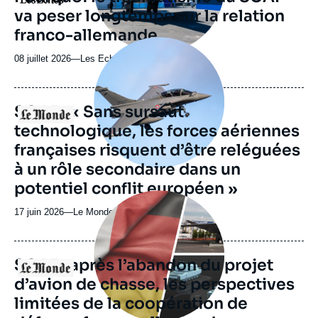
ou
va peser longtemps sur la relation
émission
franco-allemande
Image
principale
08 juillet 2026
—
Nom
Les Echos
médiatique
du
journal,
revue
SCAF : « Sans sursaut
Logo
ou
technologique, les forces aériennes
émission
françaises risquent d’être reléguées
à un rôle secondaire dans un
potentiel conflit européen »
Image
principale
17 juin 2026
—
Nom
Le Monde
médiatique
du
journal,
revue
SCAF : après l’abandon du projet
Logo
ou
d’avion de chasse, les perspectives
émission
limitées de la coopération de