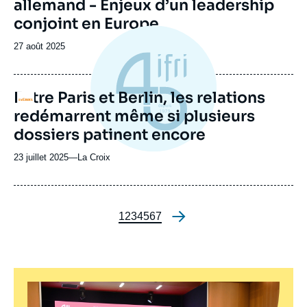
allemand - Enjeux d’un leadership
conjoint en Europe
Date
27 août 2025
de
publication
Entre Paris et Berlin, les relations
Logo
redémarrent même si plusieurs
dossiers patinent encore
23 juillet 2025
—
Nom
La Croix
du
journal,
revue
ou
Page
1
Page
2
Page
3
Page
4
Page
5
Page
6
Page
7
Pagination
émission