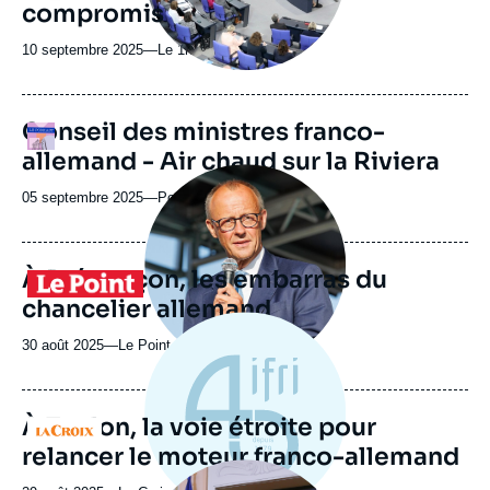
compromis
10 septembre 2025
—
Nom
Le 1hebdo
du
journal,
revue
URL
Conseil des ministres franco-
Logo
ou
de
allemand - Air chaud sur la Riviera
Spotify
émission
Image
principale
05 septembre 2025
—
Nom
Podkast
médiatique
du
journal,
revue
À Brégançon, les embarras du
Logo
ou
chancelier allemand
émission
30 août 2025
—
Nom
Le Point
du
journal,
revue
À Toulon, la voie étroite pour
Logo
ou
relancer le moteur franco-allemand
émission
Image
principale