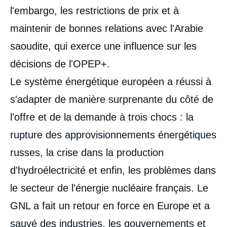
l'embargo, les restrictions de prix et à
maintenir de bonnes relations avec l'Arabie
saoudite, qui exerce une influence sur les
décisions de l'OPEP+.
Le système énergétique européen a réussi à
s'adapter de manière surprenante du côté de
l'offre et de la demande à trois chocs : la
rupture des approvisionnements énergétiques
russes, la crise dans la production
d'hydroélectricité et enfin, les problèmes dans
Leslie PALTI-GUZMAN, Marc-Antoine EYL-
le secteur de l'énergie nucléaire français. Le
MAZZEGA, « La réorientation stratégique
GNL a fait un retour en force en Europe et a
des flux de gaz naturel liquéfié :
conséquences sur les routes et nœuds
sauvé des industries, les gouvernements et
commerciaux », Études, Ifri, 12 avril 2023.