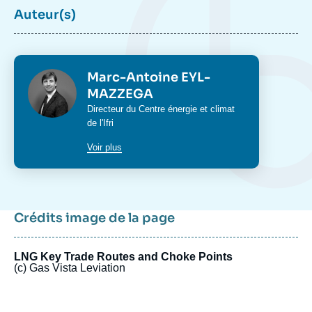
Auteur(s)
Photo
Marc-Antoine EYL-
MAZZEGA
Intitulé
Directeur du
Centre énergie et climat
du
de l'Ifri
poste
Voir plus
Crédits image de la page
LNG Key Trade Routes and Choke Points
(c) Gas Vista Leviation