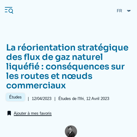
Aller
Panneau de gestion des cookies
au
contenu
principal
La réorientation stratégique
Navigation
des flux de gaz naturel
principale
liquéfié : conséquences sur
L'Ifri
les routes et nœuds
commerciaux
Analyses
À propos de l'Ifri
Recherches fréquentes
Études
|
Date
12/04/2023
|
Références
Études de l'Ifri, 12 Avril 2023
de
Événements
L'Ifri en bref
Proche-Orient
publication
Ajouter à mes favoris