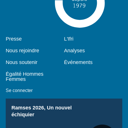
Pied
Presse
Navigation
L'Ifri
de
principale
page
Nous rejoindre
Analyses
Nous soutenir
Événements
Égalité Hommes
Femmes
Se connecter
Titre
Ramses 2026, Un nouvel
échiquier