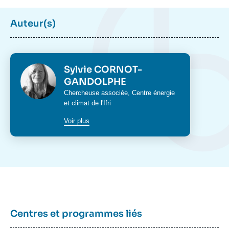
Auteur(s)
Photo
Sylvie CORNOT-
GANDOLPHE
Intitulé
Chercheuse associée,
Centre énergie
du
et climat
de l'Ifri
poste
Voir plus
Centres et programmes liés