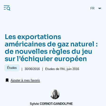
Aller
Panneau de gestion des cookies
au
contenu
principal
Les exportations
Navigation
américaines de gaz naturel :
principale
de nouvelles règles du jeu
L'Ifri
sur l’échiquier européen
Analyses
Études
|
Date
30/06/2016
|
Références
Etudes de l'Ifri, juin 2016
de
À propos de l'Ifri
Recherches fréquentes
publication
Ajouter à mes favoris
Événements
L'Ifri en bref
Proche-Orient
Sylvie CORNOT-GANDOLPHE