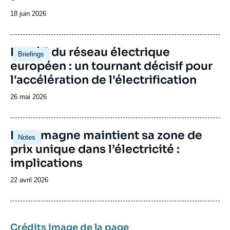
Date
18 juin 2026
de
publication
Image
Le défi du réseau électrique
Briefings
principale
européen : un tournant décisif pour
l'accélération de l'électrification
Date
26 mai 2026
de
publication
Image
L’Allemagne maintient sa zone de
Notes
principale
prix unique dans l’électricité :
implications
Date
22 avril 2026
de
publication
Crédits image de la page