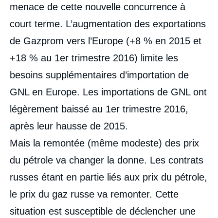
menace de cette nouvelle concurrence à
la
publication
court terme. L’augmentation des exportations
de Gazprom vers l’Europe (+8 % en 2015 et
+18 % au 1
er
trimestre 2016) limite les
Sylvie CORNOT-GANDOLPHE, « Les
exportations américaines de gaz naturel :
besoins supplémentaires d’importation de
de nouvelles règles du jeu sur l’échiquier
européen », Études, Ifri, 30 juin 2016.
GNL en Europe. Les importations de GNL ont
Copier
légèrement baissé au 1
er
trimestre 2016,
après leur hausse de 2015.
Mais la remontée (même modeste) des prix
du pétrole va changer la donne. Les contrats
russes étant en partie liés aux prix du pétrole,
le prix du gaz russe va remonter. Cette
situation est susceptible de déclencher une