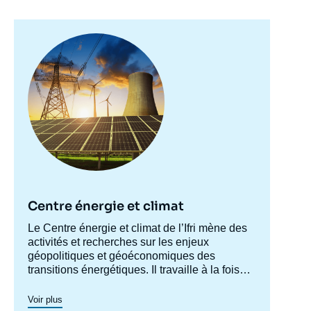
Image
principale
Centre énergie et climat
Accroche
Le Centre énergie et climat de l’Ifri mène des
centre
activités et recherches sur les enjeux
géopolitiques et géoéconomiques des
transitions énergétiques. Il travaille à la fois
sur les enjeux de sécurité énergétique, de
compétitivité, de maîtrise des chaînes de
Voir plus