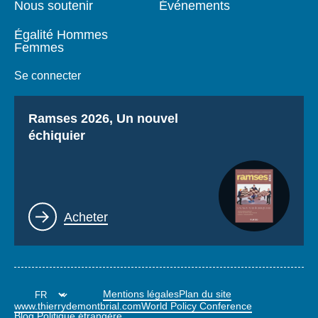
Nous soutenir
Événements
Égalité Hommes
Femmes
Se connecter
Titre
Ramses 2026, Un nouvel
échiquier
Lien
Acheter
Mentions légales
Plan du site
www.thierrydemontbrial.com
World Policy Conference
Blog Politique étrangère