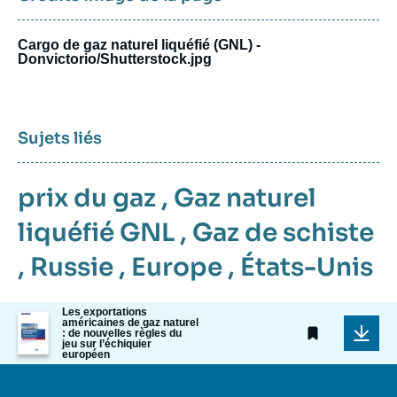
Cargo de gaz naturel liquéfié (GNL) -
Donvictorio/Shutterstock.jpg
Sujets liés
prix du gaz
,
Gaz naturel
liquéfié GNL
,
Gaz de schiste
,
Russie
,
Europe
,
États-Unis
Les exportations
Image
américaines de gaz naturel
de
: de nouvelles règles du
jeu sur l’échiquier
couverture
européen
de
la
publication