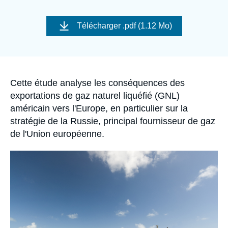
Se connecter
Image
de
Télécharger
.pdf (1.12 Mo)
Nous soutenir
couverture
de
la
publication
Accroche
Cette étude analyse les conséquences des
exportations de gaz naturel liquéfié (GNL)
américain vers l'Europe, en particulier sur la
stratégie de la Russie, principal fournisseur de gaz
de l'Union européenne.
Image
principale