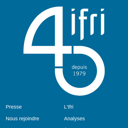
Pied
Presse
Navigation
L'Ifri
de
principale
page
Nous rejoindre
Analyses