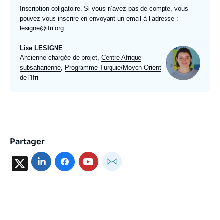
Inscription obligatoire. Si vous n’avez pas de compte, vous
pouvez vous inscrire en envoyant un email à l’adresse :
lesigne@ifri.org
Lise LESIGNE
Photo
Intitulé
Ancienne chargée de projet,
Centre Afrique
du
subsaharienne
,
Programme Turquie/Moyen-Orient
poste
de l'Ifri
Partager
X