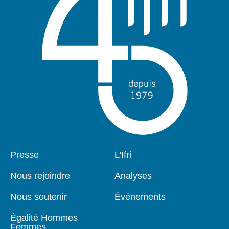
Pied
Presse
Navigation
L'Ifri
de
principale
page
Nous rejoindre
Analyses
Nous soutenir
Événements
Égalité Hommes
Femmes