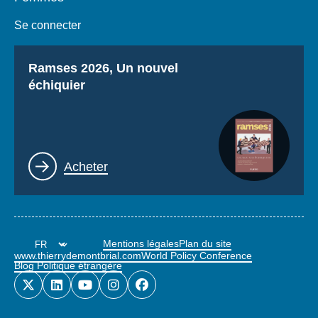
Se connecter
Titre
Ramses 2026, Un nouvel
échiquier
Lien
Acheter
Mentions légales
Plan du site
www.thierrydemontbrial.com
World Policy Conference
Blog Politique étrangère