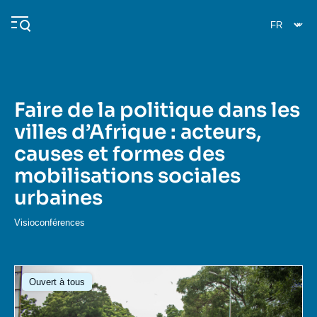
Aller
Panneau de gestion des cookies
au
contenu
principal
Faire de la politique dans les
Navigation
villes d’Afrique : acteurs,
principale
causes et formes des
L'Ifri
mobilisations sociales
urbaines
Analyses
À propos de l'Ifri
Recherches fréquentes
Visioconférences
Événements
L'Ifri en bref
Proche-Orient
Image
Ouvert à tous