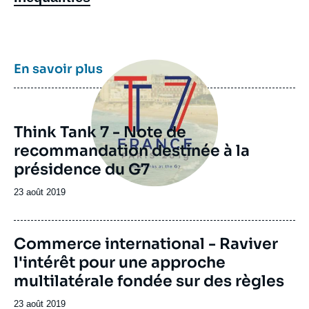
Image
En savoir plus
principale
Think Tank 7 - Note de
recommandation destinée à la
présidence du G7
Date
23 août 2019
de
publication
Image
Commerce international - Raviver
de
l'intérêt pour une approche
couverture
de
multilatérale fondée sur des règles
la
publication
Date
23 août 2019