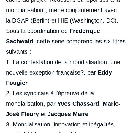
mondialisation", mené conjointement avec
la DGAP (Berlin) et l'IIE (Washington, DC).
Sous la coordination de
Frédérique
Sachwald
, cette série comprend les six titres
Frédérique SACHWALD, « Mondialisation,
innovation et inégalités », Livres, Ifri, 6
suivants :
octobre 2002.
Copier
1. La contestation de la mondialisation: une
nouvelle exception française?, par
Eddy
Fougier
2. Les syndicats à l'épreuve de la
mondialisation, par
Yves Chassard
,
Marie-
José Fleury
et
Jacques Maire
3. Mondialisation, innovation et inégalités,