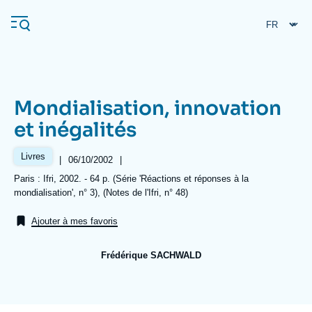
Aller
Panneau de gestion des cookies
au
contenu
principal
Mondialisation, innovation
Navigation
et inégalités
principale
L'Ifri
Livres
|
Date
06/10/2002
|
de
Références
Paris : Ifri, 2002. - 64 p. (Série 'Réactions et réponses à la
publication
mondialisation', n° 3), (Notes de l'Ifri, n° 48)
Analyses
À propos de l'Ifri
Recherches fréquentes
Ajouter à mes favoris
Événements
L'Ifri en bref
Proche-Orient
Frédérique SACHWALD