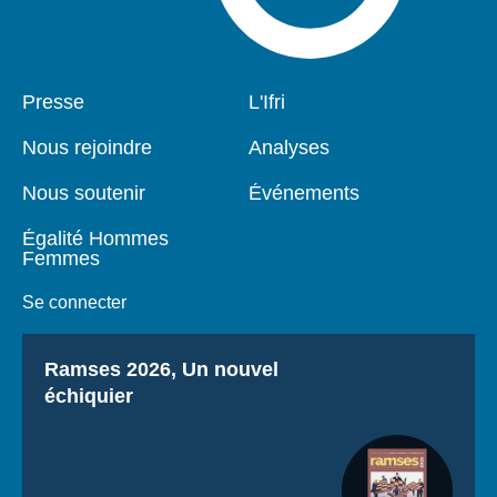
Pied
Presse
Navigation
L'Ifri
de
principale
page
Nous rejoindre
Analyses
Nous soutenir
Événements
Égalité Hommes
Femmes
Se connecter
Titre
Ramses 2026, Un nouvel
échiquier