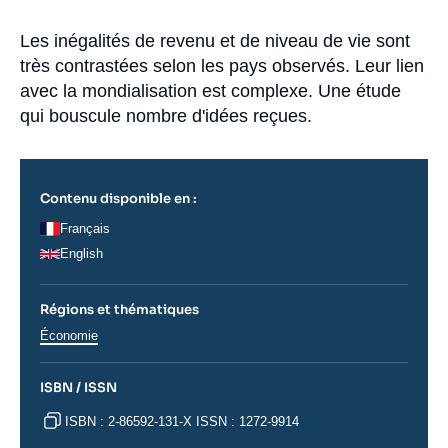
Se connecter
Accroche
Les inégalités de revenu et de niveau de vie sont
Nous soutenir
très contrastées selon les pays observés. Leur lien
avec la mondialisation est complexe. Une étude
qui bouscule nombre d'idées reçues.
Contenu disponible en :
Français
English
Régions et thématiques
Thématiques
Économie
analyses
ISBN / ISSN
ISBN : 2-86592-131-X ISSN : 1272-9914