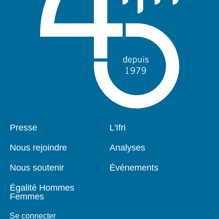
Pied
Presse
Navigation
L'Ifri
de
principale
page
Nous rejoindre
Analyses
Nous soutenir
Événements
Égalité Hommes
Femmes
Se connecter