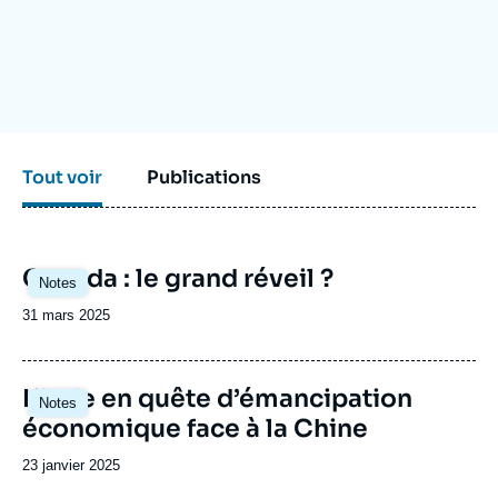
Se connecter
Nous soutenir
Tout voir
Publications
Image
Canada : le grand réveil ?
Notes
principale
Date
31 mars 2025
de
publication
Image
L’Inde en quête d’émancipation
Notes
principale
économique face à la Chine
Date
23 janvier 2025
de