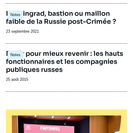
publication
Image
Kaliningrad, bastion ou maillon
Notes
principale
faible de la Russie post-Crimée ?
Date
23 septembre 2021
de
publication
Partir pour mieux revenir : les hauts
Notes
fonctionnaires et les compagnies
publiques russes
Date
25 août 2015
de
publication