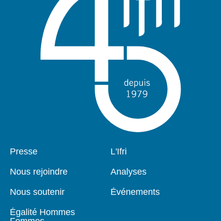
Pied
Presse
Navigation
L'Ifri
de
principale
page
Nous rejoindre
Analyses
Nous soutenir
Événements
Égalité Hommes
Femmes