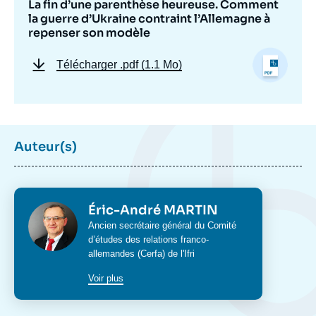
La fin d’une parenthèse heureuse. Comment
la guerre d’Ukraine contraint l’Allemagne à
repenser son modèle
Télécharger
.pdf (1.1 Mo)
Auteur(s)
Photo
Éric-André MARTIN
Intitulé
Ancien secrétaire général du
Comité
du
d’études des relations franco-
poste
allemandes (Cerfa)
de l'Ifri
Voir plus