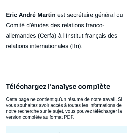
Eric André Martin
est secrétaire général du
Comité d'études des relations franco-
allemandes (Cerfa) à l'Institut français des
Image
de
relations internationales (Ifri).
couverture
de
la
publication
Téléchargez l'analyse complète
Éric-André MARTIN, « La fin d’une
parenthèse heureuse. Comment la guerre
Cette page ne contient qu'un résumé de notre travail. Si
d’Ukraine contraint l’Allemagne à repenser
vous souhaitez avoir accès à toutes les informations de
son modèle », Notes, Notes du Cerfa, Ifri,
notre recherche sur le sujet, vous pouvez télécharger la
28 septembre 2023.
version complète au format PDF.
Copier