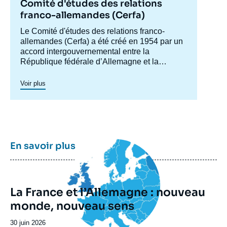
Comité d'études des relations
franco-allemandes (Cerfa)
Accroche
Le Comité d'études des relations franco-
centre
allemandes (Cerfa) a été créé en 1954 par un
accord intergouvernemental entre la
République fédérale d’Allemagne et la
France, afin de mieux faire connaître
l'Allemagne en France et analyser les
Voir plus
relations franco-allemandes y compris dans
leurs dimensions européennes et
internationales. Dans ses conférences et
séminaires, qui réunissent experts,
responsables politiques, hauts décideurs et
représentants de la société civile des deux
Image
En savoir plus
principale
pays, le Cerfa développe le débat franco-
allemand et suscite les propositions
politiques. Il publie régulièrement des études
à travers deux collections : les «
Notes du
La France et l’Allemagne : nouveau
Cerfa
» et les «
Visions franco-allemandes
».
monde, nouveau sens
Le Cerfa entretient des relations étroites avec
Date
30 juin 2026
le réseau des fondations et des
think tanks