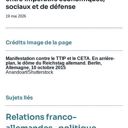
allemand) qui avait été fondé en 2014 à
sociaux et de défense
l’initiative de la Fondation Genshagen.
Date
19 mai 2026
de
publication
Crédits image de la page
Manifestation contre le TTIP et le CETA. En arrière-
plan, le dôme du Reichstag allemand. Berlin,
Allemagne, 10 octobre 2015
Anandoart/Shutterstock
Sujets liés
Relations franco-