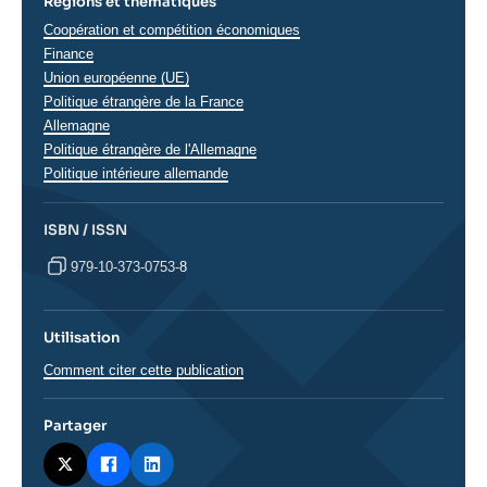
Régions et thématiques
Thématiques
Coopération et compétition économiques
analyses
Finance
Union européenne (UE)
Régions
Politique étrangère de la France
Allemagne
Politique étrangère de l'Allemagne
Politique intérieure allemande
ISBN / ISSN
979-10-373-0753-8
Utilisation
Comment citer cette publication
Partager