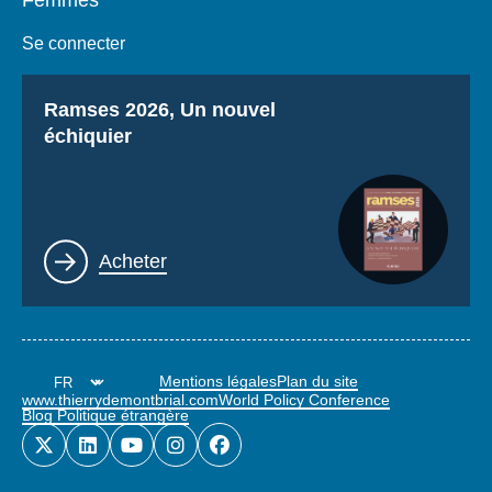
Se connecter
Titre
Ramses 2026, Un nouvel
échiquier
Lien
Acheter
Mentions légales
Plan du site
www.thierrydemontbrial.com
World Policy Conference
Blog Politique étrangère