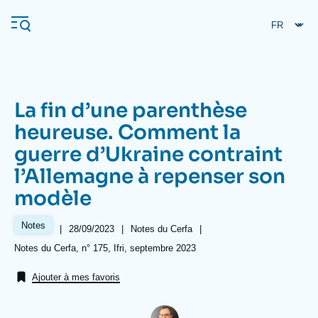
Aller
Panneau de gestion des cookies
au
contenu
principal
La fin d’une parenthèse
Navigation
heureuse. Comment la
principale
guerre d’Ukraine contraint
L'Ifri
l’Allemagne à repenser son
modèle
Analyses
À propos de l'Ifri
Recherches fréquentes
Notes
|
Date
28/09/2023
|
Référence
Notes du Cerfa
|
de
taxonomie
Références
Notes du Cerfa, n° 175, Ifri, septembre 2023
Événements
L'Ifri en bref
Proche-Orient
publication
collections
Ajouter à mes favoris