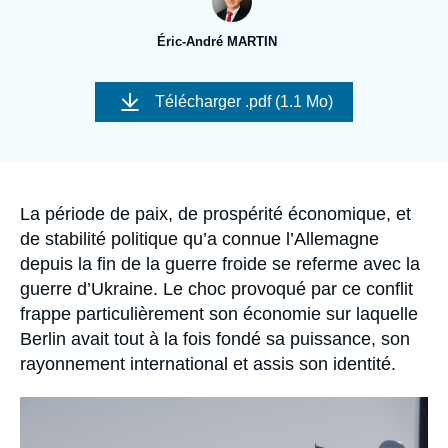
Se connecter
Éric-André MARTIN
Nous soutenir
Image
de
Télécharger
.pdf (1.1 Mo)
couverture
de
la
publication
Accroche
La période de paix, de prospérité économique, et
de stabilité politique qu’a connue l’Allemagne
depuis la fin de la guerre froide se referme avec la
guerre d’Ukraine. Le choc provoqué par ce conflit
frappe particulièrement son économie sur laquelle
Berlin avait tout à la fois fondé sa puissance, son
rayonnement international et assis son identité.
Image
principale