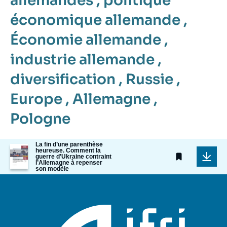
allemandes
,
politique
économique allemande
,
Économie allemande
,
industrie allemande
,
diversification
,
Russie
,
Europe
,
Allemagne
,
Pologne
La fin d’une parenthèse
Image
heureuse. Comment la
de
guerre d’Ukraine contraint
l’Allemagne à repenser
couverture
son modèle
de
la
publication