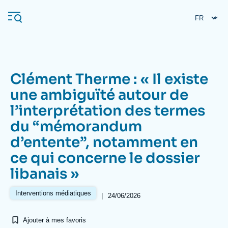
Aller
Panneau de gestion des cookies
au
contenu
principal
Clément Therme : « Il existe
Navigation
une ambiguïté autour de
principale
l’interprétation des termes
L'Ifri
du “mémorandum
d’entente”, notamment en
Analyses
ce qui concerne le dossier
À propos de l'Ifri
Recherches fréquentes
libanais »
Événements
L'Ifri en bref
Proche-Orient
Interventions médiatiques
|
24/06/2026
Ajouter à mes favoris