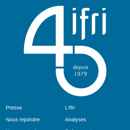
Pied
Presse
Navigation
L'Ifri
de
principale
page
Nous rejoindre
Analyses