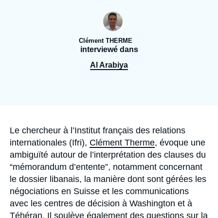
Se connecter
Nous soutenir
Clément THERME
interviewé dans
Al Arabiya
Accroche
Le chercheur à l’Institut français des relations
internationales (Ifri),
Clément Therme
, évoque une
ambiguïté autour de l’interprétation des clauses du
“mémorandum d’entente”, notamment concernant
le dossier libanais, la manière dont sont gérées les
négociations en Suisse et les communications
avec les centres de décision à Washington et à
Téhéran. Il soulève également des questions sur la