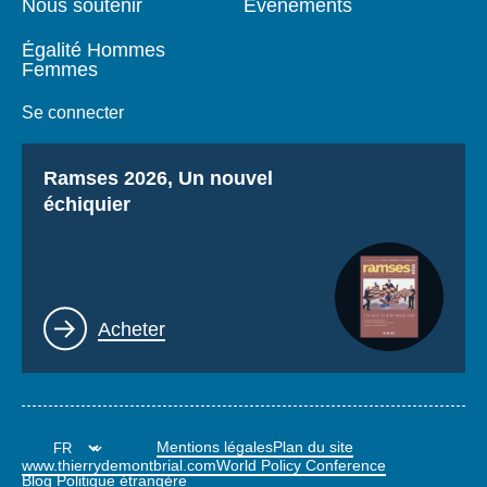
Nous soutenir
Événements
Égalité Hommes
Femmes
Se connecter
Titre
Ramses 2026, Un nouvel
échiquier
Lien
Acheter
Mentions légales
Plan du site
www.thierrydemontbrial.com
World Policy Conference
Blog Politique étrangère