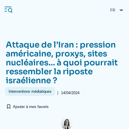
Aller
Panneau de gestion des cookies
au
contenu
principal
Attaque de l’Iran : pression
Navigation
américaine, proxys, sites
principale
nucléaires… à quoi pourrait
L'Ifri
ressembler la riposte
israélienne ?
Analyses
À propos de l'Ifri
Recherches fréquentes
Interventions médiatiques
|
14/04/2024
Événements
L'Ifri en bref
Proche-Orient
Ajouter à mes favoris