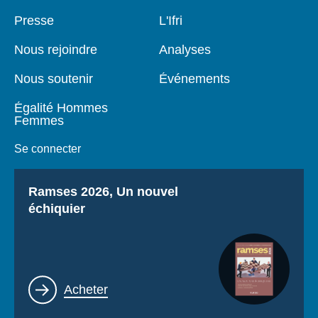
Pied
Presse
Navigation
L'Ifri
de
principale
page
Nous rejoindre
Analyses
Nous soutenir
Événements
Égalité Hommes
Femmes
Se connecter
Titre
Ramses 2026, Un nouvel
échiquier
Lien
Acheter