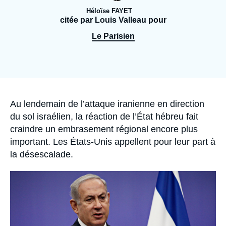
Se connecter
Héloïse FAYET
citée par Louis Valleau pour
Nous soutenir
Le Parisien
Accroche
Au lendemain de l’attaque iranienne en direction
du sol israélien, la réaction de l’État hébreu fait
craindre un embrasement régional encore plus
important. Les États-Unis appellent pour leur part à
la désescalade.
Image
principale
médiatique