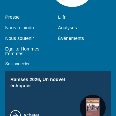
Pied
Presse
Navigation
L'Ifri
de
principale
page
Nous rejoindre
Analyses
Nous soutenir
Événements
Égalité Hommes
Femmes
Se connecter
Titre
Ramses 2026, Un nouvel
échiquier
Lien
Acheter