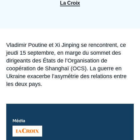
Se connecter
La Croix
Nous soutenir
Accroche
Vladimir Poutine et Xi Jinping se rencontrent, ce
jeudi 15 septembre, en marge du sommet des
dirigeants des États de l’Organisation de
coopération de Shanghaï (OCS). La guerre en
Ukraine exacerbe l’asymétrie des relations entre
les deux pays.
Média
Logo