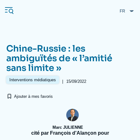
Aller
Panneau de gestion des cookies
au
contenu
principal
Chine-Russie : les
Navigation
ambiguïtés de « l’amitié
principale
sans limite »
L'Ifri
Interventions médiatiques
|
15/09/2022
Analyses
Ajouter à mes favoris
À propos de l'Ifri
Recherches fréquentes
Événements
L'Ifri en bref
Proche-Orient
Marc JULIENNE
cité par François d'Alançon pour