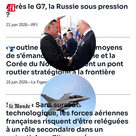
revue
Après le G7, la Russie sous pression
Logo
ou
?
émission
Image
principale
21 juin 2026
—
Nom
RFI
médiatique
du
journal,
revue
« Poutine donne à Kim les moyens
Logo
ou
de s’émanciper » : la Russie et la
émission
Corée du Nord inaugurent un pont
routier stratégique à la frontière
Image
principale
19 juin 2026
—
Nom
Le Figaro
médiatique
du
journal,
revue
SCAF : « Sans sursaut
Logo
ou
technologique, les forces aériennes
émission
françaises risquent d’être reléguées
à un rôle secondaire dans un