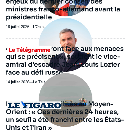
enjeux du dernier conseil des
émission
ministres franco-allemand avant la
présidentielle
Image
principale
16 juillet 2026
—
Nom
L'Opinion
médiatique
du
journal,
revue
« Il faut faire front face aux menaces
Logo
ou
qui se précisent », soutient le vice-
émission
amiral d’escadre Jean-Louis Lozier
face au défi russe
Image
principale
14 juillet 2026
—
Nom
Le Télégramme
médiatique
du
journal,
revue
Reprise des hostilités au Moyen-
Logo
ou
Orient : « Ces dernières 24 heures,
émission
un seuil a été franchi entre les États-
Unis et l’Iran »