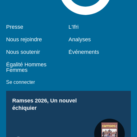
Pied
Presse
Navigation
L'Ifri
de
principale
page
Nous rejoindre
Analyses
Nous soutenir
Événements
Égalité Hommes
Femmes
Se connecter
Titre
Ramses 2026, Un nouvel
échiquier