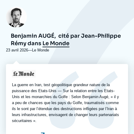
Photo
Benjamin AUGÉ,
cité par Jean-Philippe
Rémy dans
Le Monde
23 avril 2026
—
Nom
Le Monde
du
journal,
revue
Logo
ou
émission
La guerre en Iran, test géopolitique grandeur nature de la
puissance des Etats-Unis — Sur la relation entre les Etats-
Unis et les monarchies du Golfe : Selon Benjamin Augé, « il y
a peu de chances que les pays du Golfe, traumatisés comme
ils le sont par l’étendue des destructions infligées par l’Iran à
leurs infrastructures, envisagent de changer leurs partenariats
sécuritaires ».