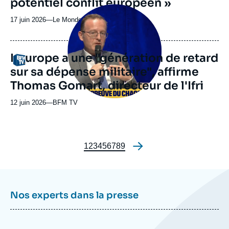
potentiel conflit européen »
Image
principale
17 juin 2026
—
Nom
Le Monde
médiatique
du
journal,
revue
L'Europe a une "génération de retard
Logo
ou
sur sa dépense militaire", affirme
émission
Thomas Gomart, directeur de l'Ifri
12 juin 2026
—
Nom
BFM TV
du
journal,
revue
ou
Page
1
Page
2
Page
3
Page
4
Page
5
Page
6
Page
7
Page
8
Page
9
Pagination
émission
Nos experts dans la presse