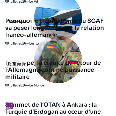
09 juillet 2026
—
Nom
Le Vif
médiatique
du
journal,
revue
Pourquoi le traumatisme du SCAF
Logo
ou
va peser longtemps sur la relation
émission
franco-allemande
Image
principale
08 juillet 2026
—
Nom
Les Echos
médiatique
du
journal,
revue
En Europe, la crainte du retour de
Logo
ou
l’Allemagne comme puissance
émission
militaire
08 juillet 2026
—
Nom
Le Monde
du
journal,
revue
URL
Sommet de l'OTAN à Ankara : la
Logo
ou
de
Turquie d'Erdogan au cœur d'une
Spotify
émission