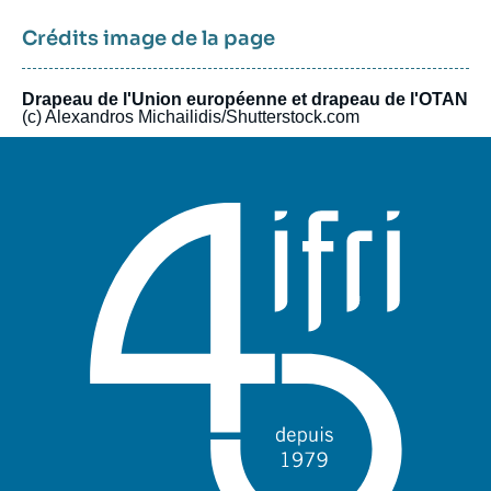
pôle unique de recherche et d’influence sur le débat de défense
national et international.
Crédits image de la page
Drapeau de l'Union européenne et drapeau de l'OTAN
(c) Alexandros Michailidis/Shutterstock.com