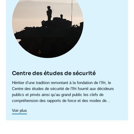
Centre des études de sécurité
Accroche
Héritier d’une tradition remontant à la fondation de l’Ifri, le
centre
Centre des études de sécurité de l'Ifri fournit aux décideurs
publics et privés ainsi qu’au grand public les clefs de
compréhension des rapports de force et des modes de
conflictualité contemporains et à venir. Par son positionnement
Voir plus
à la jointure du politique et de l’opérationnel, la crédibilité de
son équipe civilo-militaire et la diffusion large de ses
publications en français et en anglais, le Centre des études de
sécurité constitue dans le paysage français des
think tanks
un