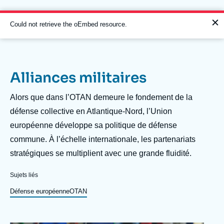
Aller
Panneau de gestion des cookies
au
contenu
Message
Could not retrieve the oEmbed resource.
principal
d'erreur
Alliances militaires
Navigation
principale
Description
Alors que dans l’OTAN demeure le fondement de la
L'Ifri
défense collective en Atlantique-Nord, l’Union
européenne développe sa politique de défense
commune. À l’échelle internationale, les partenariats
Analyses
stratégiques se multiplient avec une grande fluidité.
À propos de l'Ifri
Recherches fréquentes
Sujets liés
Événements
L'Ifri en bref
Proche-Orient
Défense européenne
OTAN