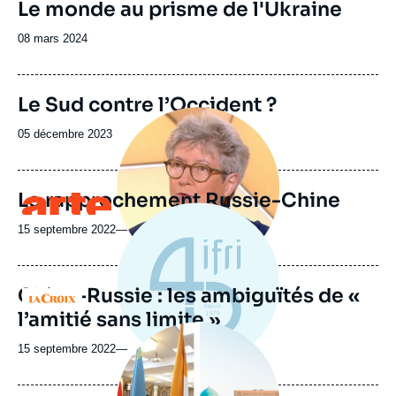
Image
Le monde au prisme de l'Ukraine
ou
de
couverture
émission
Date
08 mars 2024
de
de
la
publication
publication
Image
Le Sud contre l’Occident ?
de
Image
couverture
principale
Date
05 décembre 2023
de
médiatique
de
la
publication
publication
Le rapprochement Russie-Chine
Logo
15 septembre 2022
—
Chine-Russie : les ambiguïtés de «
Logo
l’amitié sans limite »
Image
principale
15 septembre 2022
—
médiatique