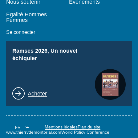
Nous soutenir
Événements
Égalité Hommes
Femmes
Se connecter
Titre
Ramses 2026, Un nouvel
échiquier
Lien
Acheter
Mentions légales
Plan du site
www.thierrydemontbrial.com
World Policy Conference
Blog Politique étrangère