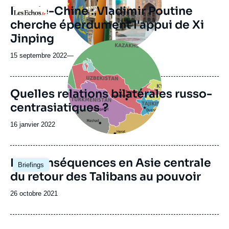
Russie-Chine : Vladimir Poutine
Logo
cherche éperdument l'appui de Xi
Jinping
Image
principale
15 septembre 2022
—
Quelles relations bilatérales russo-
centrasiatiques ?
Date
16 janvier 2022
de
publication
Image
Les conséquences en Asie centrale
Briefings
principale
du retour des Talibans au pouvoir
Date
26 octobre 2021
de
publication