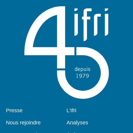
Pied
Presse
Navigation
L'Ifri
de
principale
page
Nous rejoindre
Analyses