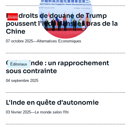
journal,
revue
Les droits de douane de Trump
Logo
ou
poussent l’Inde dans les bras de la
émission
Chine
07 octobre 2025
—
Nom
Alternatives Economiques
du
journal,
revue
Image
Chine-Inde : un rapprochement
Éditoriaux
ou
principale
sous contrainte
émission
Date
04 septembre 2025
de
publication
URL
L'Inde en quête d'autonomie
de
Spotify
03 février 2025
—
Nom
Le monde selon l'Ifri
du
journal,
revue