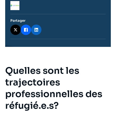
Logo
Partager
Quelles sont les
Contenu
intervention
médiatique
trajectoires
professionnelles des
réfugié.e.s?