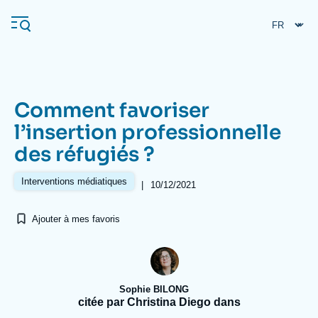
Aller
Panneau de gestion des cookies
au
contenu
principal
Comment favoriser
Navigation
l’insertion professionnelle
principale
des réfugiés ?
L'Ifri
Interventions médiatiques
|
10/12/2021
Analyses
Ajouter à mes favoris
À propos de l'Ifri
Recherches fréquentes
Événements
L'Ifri en bref
Proche-Orient
Sophie BILONG
citée par Christina Diego dans