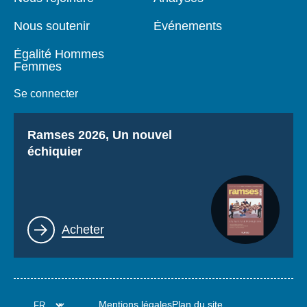
Nous soutenir
Événements
Égalité Hommes
Femmes
Se connecter
Titre
Ramses 2026, Un nouvel
échiquier
Lien
Acheter
Mentions légales
Plan du site