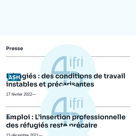
Se connecter
Nous soutenir
Presse
Réfugiés : des conditions de travail
Logo
instables et précarisantes
17 février 2022
—
Emploi : L’insertion professionnelle
Logo
des réfugiés reste précaire
13 décembre 2021
—