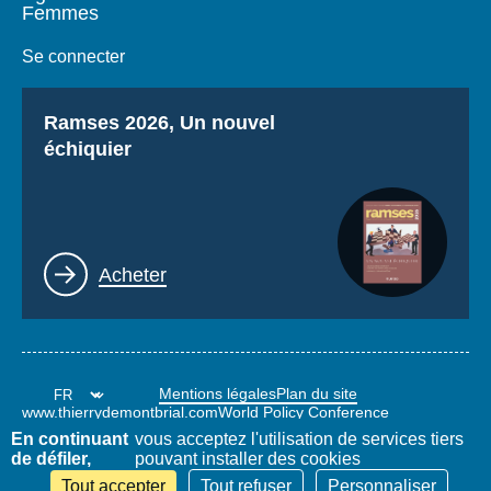
Femmes
Se connecter
Titre
Ramses 2026, Un nouvel
échiquier
Lien
Acheter
Mentions légales
Plan du site
www.thierrydemontbrial.com
World Policy Conference
Blog Politique étrangère
En continuant
vous acceptez l'utilisation de services tiers
de défiler,
pouvant installer des cookies
Tout accepter
Tout refuser
Personnaliser