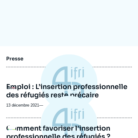
Se connecter
Nous soutenir
Presse
Emploi : L’insertion professionnelle
Logo
des réfugiés reste précaire
13 décembre 2021
—
Comment favoriser l’insertion
Logo
professionnelle des réfugiés ?