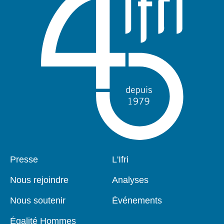
Pied
Presse
Navigation
L'Ifri
de
principale
page
Nous rejoindre
Analyses
Nous soutenir
Événements
Égalité Hommes