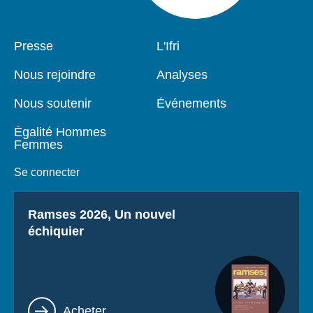
Pied
Presse
Navigation
L'Ifri
de
principale
page
Nous rejoindre
Analyses
Nous soutenir
Événements
Égalité Hommes
Femmes
Se connecter
Titre
Ramses 2026, Un nouvel
échiquier
Lien
Acheter