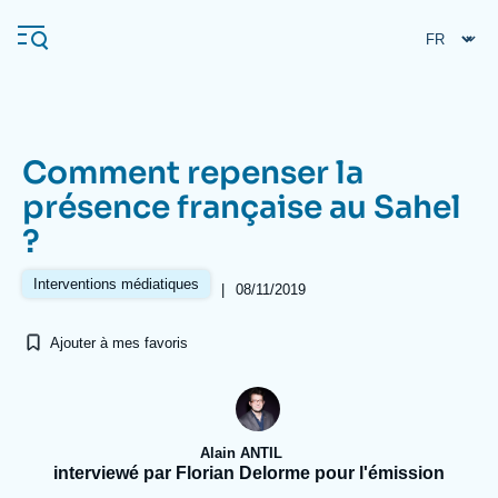
Aller
Panneau de gestion des cookies
au
contenu
principal
Comment repenser la
Navigation
présence française au Sahel
principale
?
L'Ifri
Interventions médiatiques
|
08/11/2019
Analyses
Ajouter à mes favoris
À propos de l'Ifri
Recherches fréquentes
Événements
L'Ifri en bref
Proche-Orient
Alain ANTIL
interviewé par Florian Delorme pour l'émission