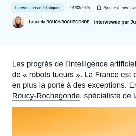
Jeudi 17 septembre 2026 17:30
Partenariats et réseaux
Intelligence artificielle
|
01/03/2025
Interventions médiatiques
Ajouter à mes favo
Nous soutenir en tant que professionnel
Guerre en Ukraine
interviewée par J
Laure de ROUCY-ROCHEGONDE
OTAN
Accroche
Les progrès de l’intelligence artific
de « robots tueurs ». La France est 
en plus la porte à des exceptions. 
Roucy-Rochegonde
, spécialiste de 
Image
principale
médiatique