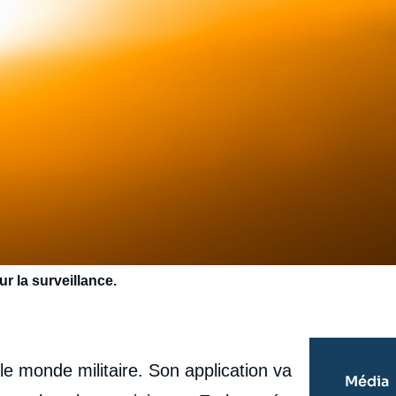
 la surveillance.
é le monde militaire. Son application va
Média