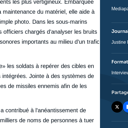
ents les plus vertigineux. Embarquée
Nom
Mediapa
a maintenance du matériel, elle aide à
du
journal,
 simple photo. Dans les sous-marins
revue
ou
Journal
s officiers chargés d’analyser les bruits
émissio
 sonores importants au milieu d’un trafic
Journali
Justine
Forma
e» les soldats à repérer des cibles en
Catégor
Intervie
 intégrées. Jointe à des systèmes de
journali
ires de missiles ennemis afin de les
Partag
A a contribué à l’anéantissement de
milliers de noms de personnes à tuer