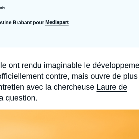
Ramses
Europe
R
S
ris
Politique étrangère
Russie - Eurasie
D
T
Mediapart
ustine Brabant pour
Podcast
Afrique du Nord et Moyen-Orient
ielle ont rendu imaginable le développem
officiellement contre, mais ouvre de plus
Entretien avec la chercheuse
Laure de
la question.