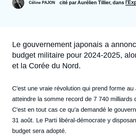
Jeudi 17 septembre 2026 17:30
l'Ex
cité par Aurélien Tillier, dans
Céline PAJON
Partenariats et réseaux
Intelligence artificielle
Nous soutenir en tant que professionnel
Guerre en Ukraine
OTAN
Accroche
Le gouvernement japonais a annonc
budget militaire pour 2024-2025, al
et la Corée du Nord.
Contenu
C’est une vraie révolution qui prend forme au
intervention
atteindre la somme record de 7 740 milliards 
médiatique
C’est en tout cas ce qu’a demandé le gouverne
31 août. Le Parti libéral-démocrate y disposan
budget sera adopté.