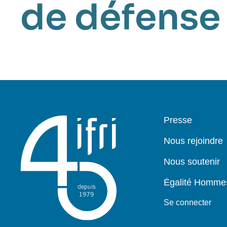
de défense
Pied
Presse
de
page
Nous rejoindre
Nous soutenir
Égalité Homm
Se connecter