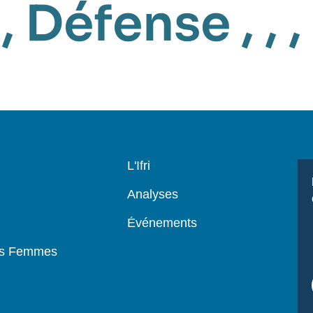
,
Défense
, , ,
Navigation
L'Ifri
principale
Analyses
Événements
es Femmes