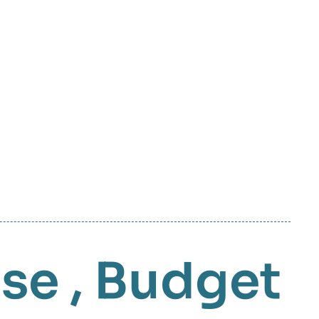
nse
,
Budget