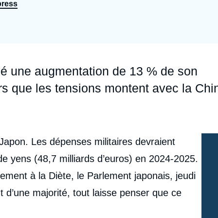
press
Ramses
Europe
R
S
Politique étrangère
Russie - Eurasie
D
T
Podcast
Afrique du Nord et Moyen-Orient
é une augmentation de 13 % de son
ors que les tensions montent avec la Chi
 Japon. Les dépenses militaires devraient
de yens (48,7 milliards d’euros) en 2024-2025.
ment à la Diète, le Parlement japonais, jeudi
t d’une majorité, tout laisse penser que ce