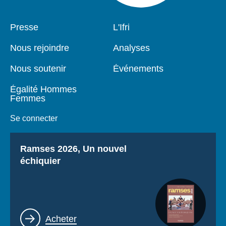
Pied
Presse
Navigation
L'Ifri
de
principale
page
Nous rejoindre
Analyses
Nous soutenir
Événements
Égalité Hommes
Femmes
Se connecter
Titre
Ramses 2026, Un nouvel
échiquier
Lien
Acheter