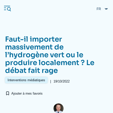
Aller
Panneau de gestion des cookies
au
contenu
principal
Faut-il importer
Navigation
massivement de
principale
l’hydrogène vert ou le
L'Ifri
produire localement ? Le
débat fait rage
Analyses
À propos de l'Ifri
Recherches fréquentes
Interventions médiatiques
|
19/10/2022
Événements
L'Ifri en bref
Proche-Orient
Ajouter à mes favoris