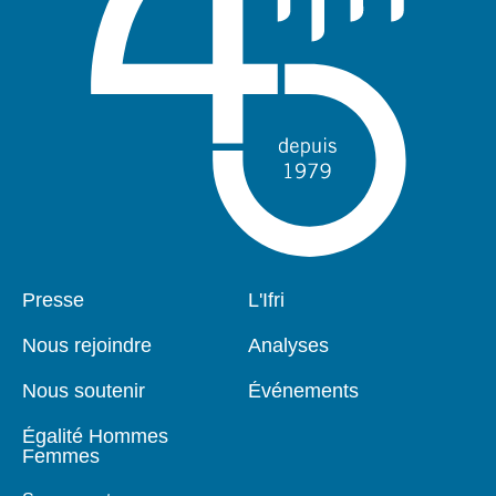
Pied
Presse
Navigation
L'Ifri
de
principale
page
Nous rejoindre
Analyses
Nous soutenir
Événements
Égalité Hommes
Femmes