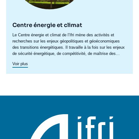
Centre énergie et climat
Accroche
Le Centre énergie et climat de l’Ifri mène des activités et
centre
recherches sur les enjeux géopolitiques et géoéconomiques
des transitions énergétiques. Il travaille à la fois sur les enjeux
de sécurité énergétique, de compétitivité, de maîtrise des
chaînes de valeur, et d'acceptabilité. Spécialisé dans l’étude
Voir plus
des politiques européennes de l’énergie et du climat, et des
marchés de l’énergie en Europe et dans le monde, ses travaux
portent aussi sur les stratégies énergétiques et climatiques des
grandes puissances comme les Etats-Unis, la Chine ou l’Inde.
Il offre une expertise reconnue, enrichie de collaborations
internationales et d'événements à Paris et à Bruxelles,
notamment.