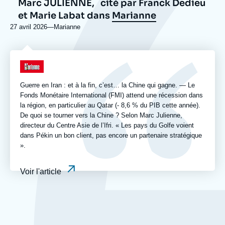
Marc JULIENNE,
cité par Franck Dedieu
et Marie Labat dans
Marianne
27 avril 2026
—
Nom
Marianne
du
journal,
revue
Logo
ou
émission
Guerre en Iran : et à la fin, c’est… la Chine qui gagne. — Le
Fonds Monétaire International (FMI) attend une récession dans
la région, en particulier au Qatar (- 8,6 % du PIB cette année).
De quoi se tourner vers la Chine ? Selon Marc Julienne,
directeur du Centre Asie de l’Ifri. « Les pays du Golfe voient
dans Pékin un bon client, pas encore un partenaire stratégique
».
Voir l'article