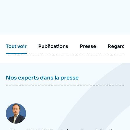
Se connecter
Nous soutenir
Tout voir
Publications
Presse
Regarder
Nos experts dans la presse
Photo