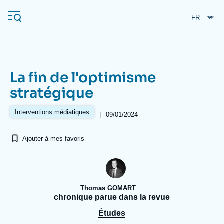
Aller
Panneau de gestion des cookies
au
contenu
principal
La fin de l'optimisme
Navigation
stratégique
principale
L'Ifri
Interventions médiatiques
|
09/01/2024
Ajouter à mes favoris
Analyses
À propos de l'Ifri
Recherches fréquentes
Événements
L'Ifri en bref
Proche-Orient
Thomas GOMART
chronique parue dans la revue
Études