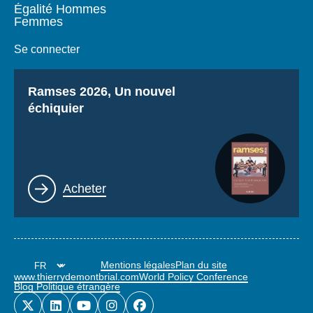
Égalité Hommes
Femmes
Se connecter
Titre
Ramses 2026, Un nouvel
échiquier
Lien
Acheter
Mentions légales
Plan du site
www.thierrydemontbrial.com
World Policy Conference
Blog Politique étrangère