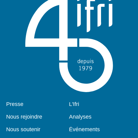
Pied
Presse
Navigation
L'Ifri
de
principale
page
Nous rejoindre
Analyses
Nous soutenir
Événements