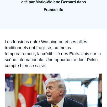
Se connecter
cité par Marie-Violette Bernard dans
Franceinfo
Nous soutenir
Accroche
Les tensions entre Washington et ses alliés
traditionnels ont fragilisé, au moins
temporairement, la crédibilité des
Etats-Unis
sur la
scène internationale. Une opportunité dont
Pékin
compte bien se saisir.
Image
principale
médiatique