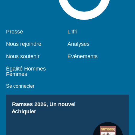
Pied
Presse
Navigation
L'Ifri
de
principale
page
Nous rejoindre
Analyses
Nous soutenir
Événements
Égalité Hommes
Femmes
Se connecter
Titre
Ramses 2026, Un nouvel
échiquier