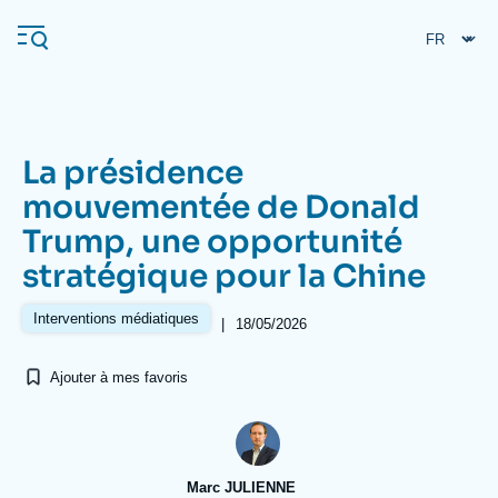
Aller
Panneau de gestion des cookies
au
contenu
principal
La présidence
Navigation
mouvementée de Donald
principale
Trump, une opportunité
L'Ifri
stratégique pour la Chine
Analyses
Interventions médiatiques
|
18/05/2026
À propos de l'Ifri
Recherches fréquentes
Ajouter à mes favoris
Événements
L'Ifri en bref
Proche-Orient
Marc JULIENNE