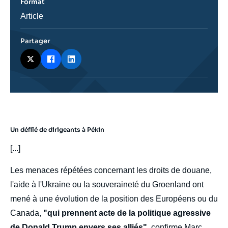
Format
Catégorie
Article
journalistique
Partager
Un défilé de dirigeants à Pékin
body
[...]
Les menaces répétées concernant les droits de douane,
l'aide à l'Ukraine ou la souveraineté du Groenland ont
mené à une évolution de la position des Européens ou du
Canada,
"qui prennent acte de la politique agressive
de
Donald Trump
envers ses alliés",
confirme
Marc