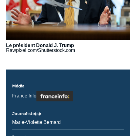
Le président Donald J. Trump
Rawpixel.com/Shutterstock.com
Média
Logo
Nom
France Info
du
journal,
revue
Journaliste(s):
ou
émission
Journaliste
Marie-Violette Bernard