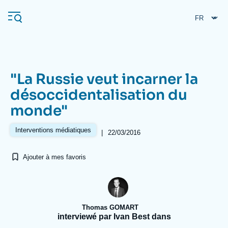
Aller
Panneau de gestion des cookies
au
contenu
principal
"La Russie veut incarner la
Navigation
désoccidentalisation du
principale
monde"
L'Ifri
Interventions médiatiques
|
22/03/2016
Analyses
Ajouter à mes favoris
À propos de l'Ifri
Recherches fréquentes
Événements
L'Ifri en bref
Proche-Orient
Thomas GOMART
interviewé par Ivan Best dans