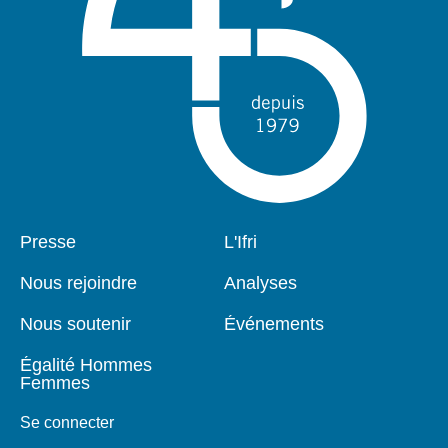
Pied
Presse
Navigation
L'Ifri
de
principale
page
Nous rejoindre
Analyses
Nous soutenir
Événements
Égalité Hommes
Femmes
Se connecter