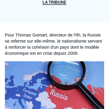
Se connecter
LA TRIBUNE
Nous soutenir
Accroche
Pour Thomas Gomart, directeur de l'Ifri, la Russie
se referme sur elle-même, le nationalisme servant
à renforcer la cohésion d'un pays dont le modèle
économique est en crise depuis 2009.
Image
principale
médiatique