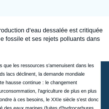
Ramses
Europe
R
S
Politique étrangère
Russie - Eurasie
D
T
Podcast
Afrique du Nord et Moyen-Orient
production d’eau dessalée est critiquée
 fossile et ses rejets polluants dans
rs que les ressources s’amenuisent dans les
nds lacs déclinent, la demande mondiale
ette hausse continue : le changement
urconsommation, l’agriculture de plus en plus
pondre à ces besoins, le XXI
e
siècle s’est donc
té des eaux marines (fuites d’hydrocarbures,