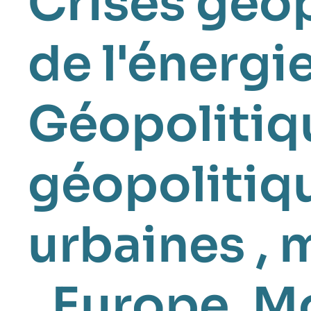
Crises géo
de l'énergi
Géopolitiqu
géopolitiqu
urbaines
,
m
,
Europe
,
Mo