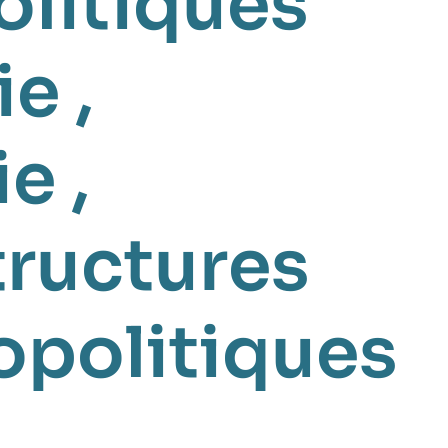
olitiques
ie
,
ie
,
tructures
opolitiques