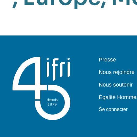
Pied
Presse
de
page
Nous rejoindre
Nous soutenir
Égalité Homm
Se connecter