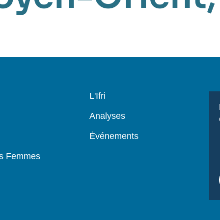
Navigation
L'Ifri
principale
Analyses
Événements
es Femmes