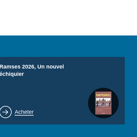
Titre
Ramses 2026, Un nouvel
échiquier
Lien
Acheter