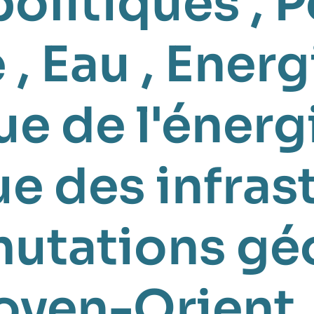
politiques
,
P
e
,
Eau
,
Energ
e de l'énerg
e des infras
utations gé
yen-Orient
,