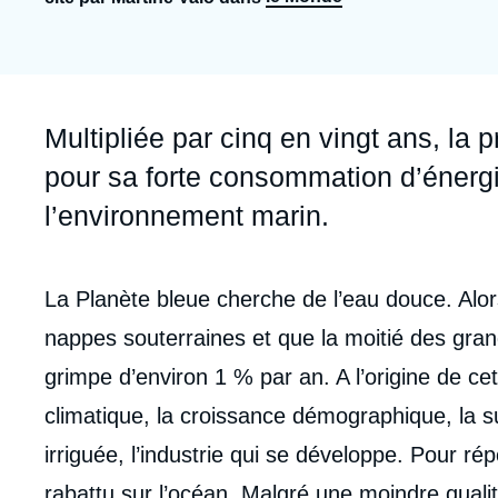
Jeudi 17 septembre 2026 17:30
Partenariats et réseaux
Intelligence artificielle
Nous soutenir en tant que professionnel
Guerre en Ukraine
OTAN
Accroche
Multipliée par cinq en vingt ans, la 
pour sa forte consommation d’énergie
l’environnement marin.
Contenu
La Planète bleue cherche de l’eau douce. Alo
intervention
nappes souterraines et que la moitié des gra
médiatique
grimpe d’environ 1 % par an. A l’origine de c
climatique, la croissance démographique, la s
irriguée, l’industrie qui se développe. Pour ré
rabattu sur l’océan. Malgré une moindre quali