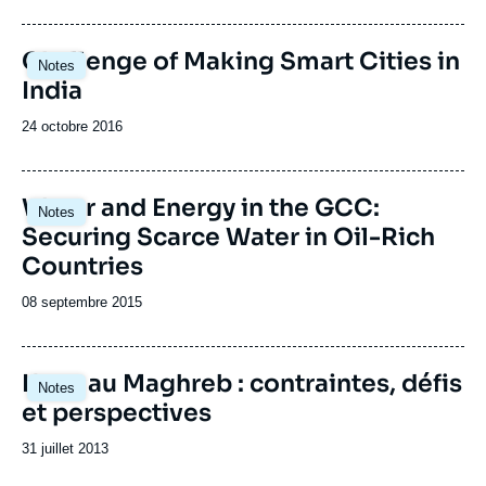
de
publication
Image
Challenge of Making Smart Cities in
Notes
principale
India
Date
24 octobre 2016
de
publication
Water and Energy in the GCC:
Notes
Securing Scarce Water in Oil-Rich
Countries
Date
08 septembre 2015
de
publication
L'eau au Maghreb : contraintes, défis
Notes
et perspectives
Date
31 juillet 2013
de