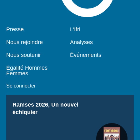
Pied
Presse
Navigation
L'Ifri
de
principale
page
Nous rejoindre
Analyses
Nous soutenir
Événements
Égalité Hommes
Femmes
Se connecter
Titre
Ramses 2026, Un nouvel
échiquier