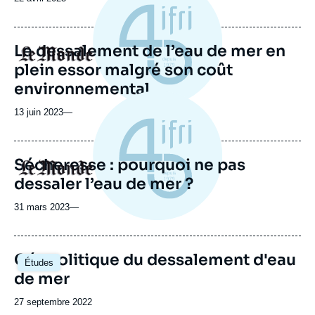
de
publication
Le dessalement de l’eau de mer en
Logo
plein essor malgré son coût
environnemental
13 juin 2023
—
Sécheresse : pourquoi ne pas
Logo
dessaler l’eau de mer ?
31 mars 2023
—
Image
Géopolitique du dessalement d'eau
Études
principale
de mer
Date
27 septembre 2022