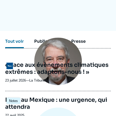
Se connecter
Nous soutenir
Image
Tout voir
Publications
Presse
principale
médiatique
« Face aux évènements climatiques
Logo
extrêmes : adaptons-nous ! »
23 juillet 2026
—
Nom
La Tribune
du
journal,
revue
Image
L’eau au Mexique : une urgence, qui
Notes
ou
principale
attendra
émission
Date
22 avril 2025