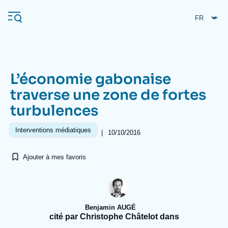
Aller
Panneau de gestion des cookies
au
contenu
principal
L’économie gabonaise
Navigation
traverse une zone de fortes
principale
turbulences
L'Ifri
Interventions médiatiques
|
10/10/2016
Analyses
Ajouter à mes favoris
À propos de l'Ifri
Recherches fréquentes
Événements
L'Ifri en bref
Proche-Orient
Benjamin AUGÉ
cité par Christophe Châtelot dans