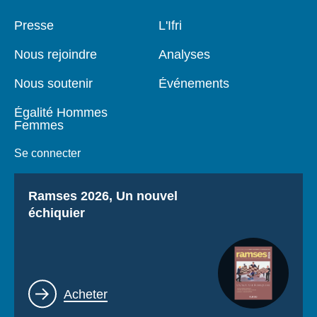
Pied
Presse
Navigation
L'Ifri
de
principale
page
Nous rejoindre
Analyses
Nous soutenir
Événements
Égalité Hommes
Femmes
Se connecter
Titre
Ramses 2026, Un nouvel
échiquier
Lien
Acheter