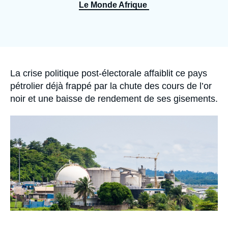
Se connecter
Le Monde Afrique
Nous soutenir
Accroche
La crise politique post-électorale affaiblit ce pays
pétrolier déjà frappé par la chute des cours de l’or
noir et une baisse de rendement de ses gisements.
Image
principale
médiatique