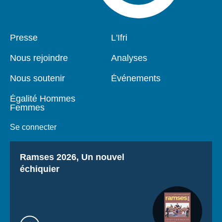
Pied
Presse
Navigation
L'Ifri
de
principale
page
Nous rejoindre
Analyses
Nous soutenir
Événements
Égalité Hommes
Femmes
Se connecter
Titre
Ramses 2026, Un nouvel
échiquier