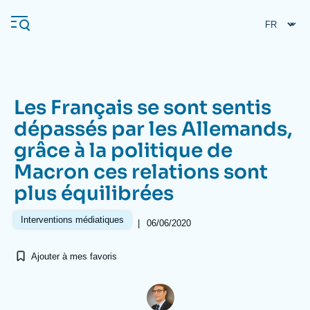
Aller
Panneau de gestion des cookies
au
contenu
principal
Les Français se sont sentis
Navigation
dépassés par les Allemands,
principale
grâce à la politique de
L'Ifri
Macron ces relations sont
plus équilibrées
Analyses
À propos de l'Ifri
Recherches fréquentes
Interventions médiatiques
|
06/06/2020
Événements
L'Ifri en bref
Proche-Orient
Ajouter à mes favoris