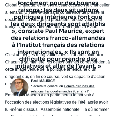
forcément pour des bonnes
Global Dialogue, et ira voir à cette occasion le chancelier
raisons : les deux situations
allemand. Un tête-à-tête sans conférence de presse ni
politiques intérieures font que
déclaration, à l'image du précédent rendez-vous côté
les deux dirigeants sont affaiblis
français, début septembre aux Rencontres d'Evian.
», constate Paul Maurice, expert
des relations franco-allemandes
à l’Institut français des relations
internationales. « Ils sont en
body
C’est un peu les retrouvailles des « canards boiteux ».
difficulté pour prendre des
Chacun à sa manière, les deux hommes correspondent à
initiatives et aller de l’avant. »
cette image venue de la politique américaine d’un
dirigeant qui, en fin de course, voit sa capacité d’action
Photo
Paul MAURICE
diminuée.
Intitulé
Secrétaire général du
Comité d'études des
du
relations franco-allemandes (Cerfa)
à l'Ifri
Emmanuel Macron a en partie perdu le pouvoir à
poste
l’occasion des élections législatives de l’été, après avoir
lui-même dissous l’Assemblée nationale. Il a dû nommer