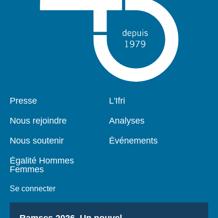
Pied
Presse
Navigation
L'Ifri
de
principale
page
Nous rejoindre
Analyses
Nous soutenir
Événements
Égalité Hommes
Femmes
Se connecter
Titre
Ramses 2026, Un nouvel