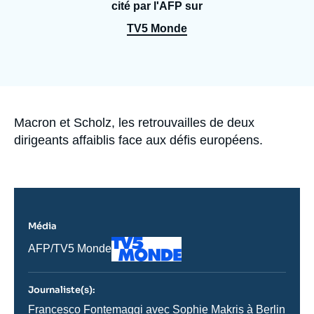
Se connecter
cité par l'AFP sur
TV5 Monde
Nous soutenir
Accroche
Macron et Scholz, les retrouvailles de deux
dirigeants affaiblis face aux défis européens.
Média
Logo
Nom
AFP/TV5 Monde
du
journal,
revue
Journaliste(s):
ou
émission
Journaliste
Francesco Fontemaggi avec Sophie Makris à Berlin