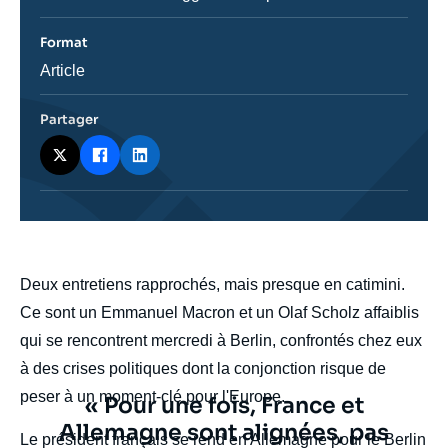
Format
Catégorie
Article
journalistique
Partager
body
Deux entretiens rapprochés, mais presque en catimini.
Ce sont un Emmanuel Macron et un Olaf Scholz affaiblis
qui se rencontrent mercredi à Berlin, confrontés chez eux
à des crises politiques dont la conjonction risque de
peser à un moment-clé pour l'Europe.
Texte
« Pour une fois, France et
citation
Allemagne sont alignées, pas
Le président français se rend en Allemagne pour le Berlin