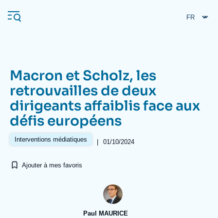
Aller
Panneau de gestion des cookies
au
contenu
principal
Macron et Scholz, les
Navigation
retrouvailles de deux
principale
dirigeants affaiblis face aux
L'Ifri
défis européens
Analyses
Interventions médiatiques
|
01/10/2024
À propos de l'Ifri
Recherches fréquentes
Ajouter à mes favoris
Événements
L'Ifri en bref
Proche-Orient
Paul MAURICE