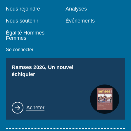
de
principale
page
Nous rejoindre
Analyses
Nous soutenir
Événements
Égalité Hommes
Femmes
Se connecter
Titre
Ramses 2026, Un nouvel
échiquier
Lien
Acheter