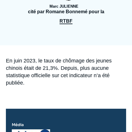
Se connecter
Marc JULIENNE
cité par Romane Bonnemé pour la
Nous soutenir
RTBF
Accroche
En juin 2023, le taux de chômage des jeunes
chinois était de 21,3%. Depuis, plus aucune
statistique officielle sur cet indicateur n’a été
publiée.
Média
Logo