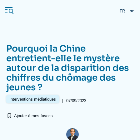
Aller
Panneau de gestion des cookies
au
contenu
principal
Pourquoi la Chine
Navigation
entretient-elle le mystère
principale
autour de la disparition des
L'Ifri
chiffres du chômage des
jeunes ?
Analyses
À propos de l'Ifri
Recherches fréquentes
Interventions médiatiques
|
07/09/2023
Événements
L'Ifri en bref
Proche-Orient
Ajouter à mes favoris