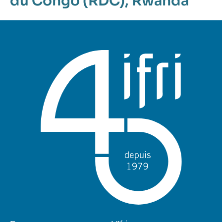
du Congo (RDC)
,
Rwanda