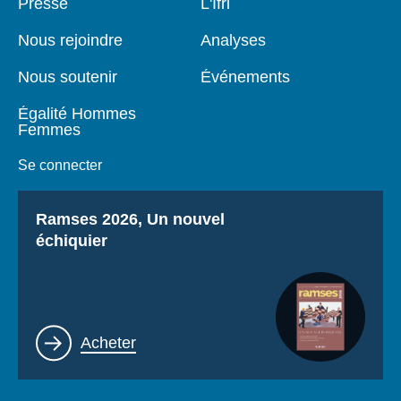
Pied
Presse
Navigation
L'Ifri
de
principale
page
Nous rejoindre
Analyses
Nous soutenir
Événements
Égalité Hommes
Femmes
Se connecter
Titre
Ramses 2026, Un nouvel
échiquier
Lien
Acheter