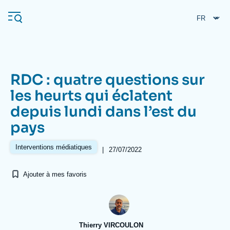
Aller
Panneau de gestion des cookies
au
contenu
principal
RDC : quatre questions sur
Navigation
les heurts qui éclatent
principale
depuis lundi dans l’est du
L'Ifri
pays
Analyses
Interventions médiatiques
|
27/07/2022
À propos de l'Ifri
Recherches fréquentes
Ajouter à mes favoris
Événements
L'Ifri en bref
Proche-Orient
Thierry VIRCOULON