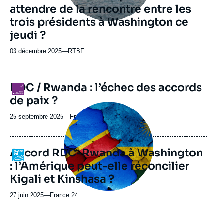
attendre de la rencontre entre les
trois présidents à Washington ce
jeudi ?
03 décembre 2025
—
Nom
RTBF
du
journal,
revue
RDC / Rwanda : l’échec des accords
Logo
ou
de paix ?
émission
Image
principale
25 septembre 2025
—
Nom
France Culture
médiatique
du
journal,
revue
Accord RDC-Rwanda à Washington
Logo
ou
: l’Amérique peut-elle réconcilier
émission
Kigali et Kinshasa ?
27 juin 2025
—
Nom
France 24
du
journal,