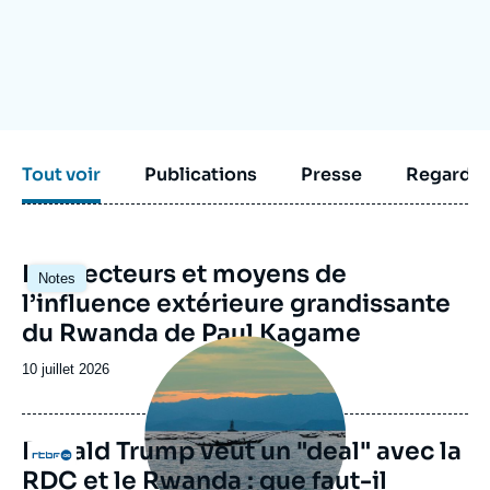
Se connecter
Nous soutenir
Tout voir
Publications
Presse
Regarder
Image
Les vecteurs et moyens de
Notes
principale
l’influence extérieure grandissante
du Rwanda de Paul Kagame
Image
principale
Date
10 juillet 2026
médiatique
de
publication
Donald Trump veut un "deal" avec la
Logo
RDC et le Rwanda : que faut-il