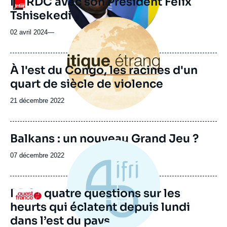
En RDC avec son Président Félix
Logo
ou
Tshisekedi
émission
Image
principale
02 avril 2024
—
À l'est du Congo, les racines d'un
quart de siècle de violence
Date
21 décembre 2022
de
publication
Image
Balkans : un nouveau Grand Jeu ?
de
couverture
Date
07 décembre 2022
de
de
la
publication
publication
RDC : quatre questions sur les
Logo
heurts qui éclatent depuis lundi
dans l’est du pays