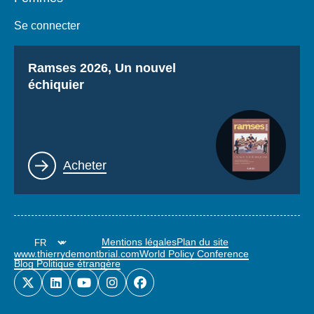
Se connecter
Titre
Ramses 2026, Un nouvel
échiquier
Lien
Acheter
Mentions légales
Plan du site
www.thierrydemontbrial.com
World Policy Conference
Blog Politique étrangère