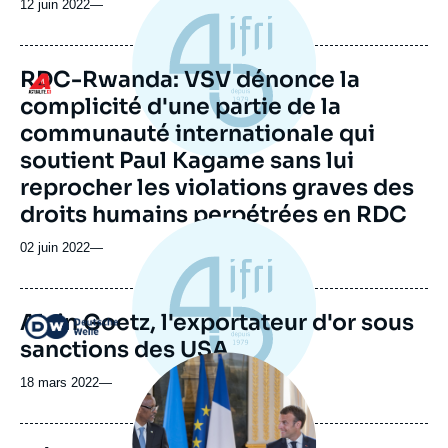
12 juin 2022
—
RDC-Rwanda: VSV dénonce la
Logo
complicité d'une partie de la
communauté internationale qui
soutient Paul Kagame sans lui
reprocher les violations graves des
droits humains perpétrées en RDC
02 juin 2022
—
Alain Goetz, l'exportateur d'or sous
Logo
sanctions des USA
Image
principale
18 mars 2022
—
médiatique