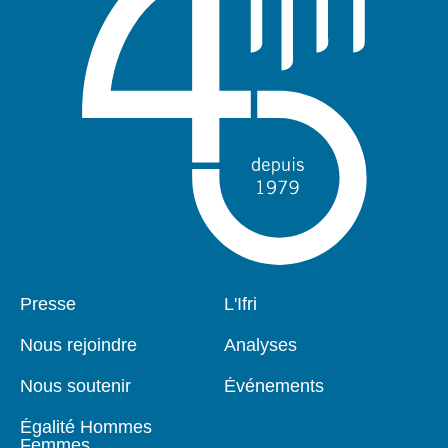
Pied
Presse
Navigation
L'Ifri
de
principale
page
Nous rejoindre
Analyses
Nous soutenir
Événements
Égalité Hommes
Femmes