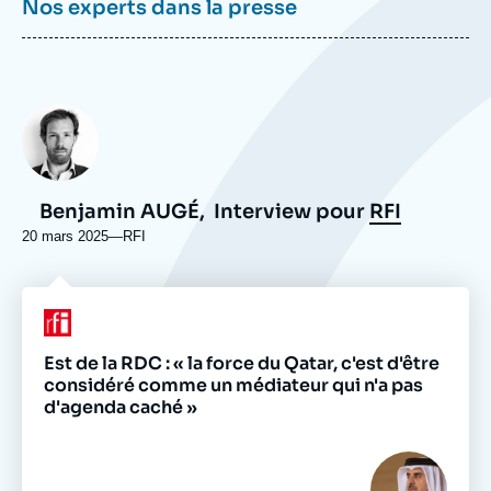
Nos experts dans la presse
Photo
Benjamin AUGÉ,
Interview pour
RFI
20 mars 2025
—
Nom
RFI
du
journal,
revue
Logo
ou
émission
Est de la RDC : « la force du Qatar, c'est d'être
considéré comme un médiateur qui n'a pas
d'agenda caché »
Image
principale