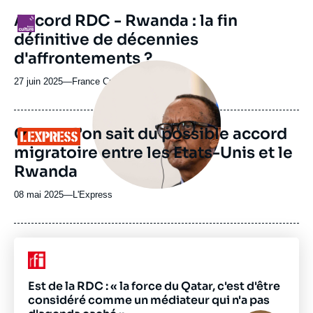
revue
Accord RDC - Rwanda : la fin
Logo
ou
définitive de décennies
émission
d'affrontements ?
Image
principale
27 juin 2025
—
Nom
France Culture
médiatique
du
journal,
revue
Ce que l’on sait du possible accord
Logo
ou
migratoire entre les Etats-Unis et le
émission
Rwanda
08 mai 2025
—
Nom
L'Express
du
journal,
revue
ou
Logo
émission
Est de la RDC : « la force du Qatar, c'est d'être
considéré comme un médiateur qui n'a pas