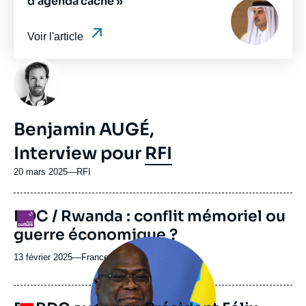
d'agenda caché »
Image
principale
médiatique
Voir l'article
Photo
Benjamin AUGÉ,
Interview pour
RFI
20 mars 2025
—
Nom
RFI
du
journal,
RDC / Rwanda : conflit mémoriel ou
revue
Logo
ou
guerre économique ?
émission
Image
principale
13 février 2025
—
Nom
France Culture
médiatique
du
journal,
revue