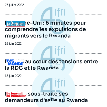
27 juillet 2022
—
Royaume-Uni : 5 minutes pour
Logo
comprendre les expulsions de
migrants vers le Rwanda
15 juin 2022
—
Le M23 au cœur des tensions entre
Logo
la RDC et le Rwanda
13 juin 2022
—
Londres sous-traite ses
Logo
demandeurs d'asile au Rwanda