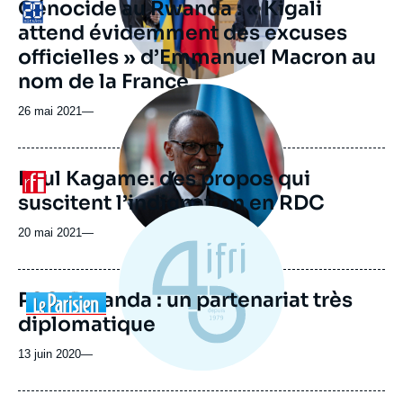
Génocide au Rwanda : « Kigali
Logo
attend évidemment des excuses
officielles » d’Emmanuel Macron au
nom de la France
Image
principale
26 mai 2021
—
médiatique
Paul Kagame: des propos qui
Logo
suscitent l’indignation en RDC
20 mai 2021
—
PSG-Rwanda : un partenariat très
Logo
diplomatique
13 juin 2020
—