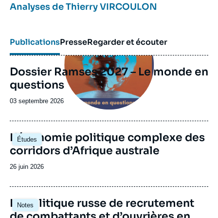
Analyses de
Thierry VIRCOULON
Image
principale
Publications
Presse
Regarder et écouter
Dossier Ramses 2027 – Le monde en
questions
Date
03 septembre 2026
de
publication
Image
L’économie politique complexe des
Études
principale
corridors d’Afrique australe
Date
26 juin 2026
de
publication
Image
La politique russe de recrutement
Notes
principale
de combattants et d’ouvrières en