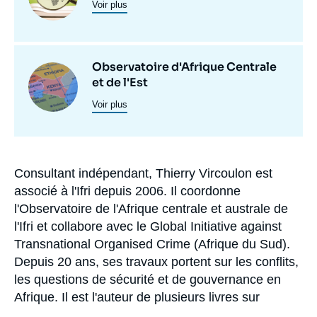
Voir plus
principale
programmes
de
Observatoire d'Afrique Centrale
recherche
Image
et de l'Est
principale
Voir plus
Consultant indépendant, Thierry Vircoulon est
Biographie
associé à l'Ifri depuis 2006. Il coordonne
l'Observatoire de l'Afrique centrale et australe de
l'Ifri et collabore avec le Global Initiative against
Transnational Organised Crime (Afrique du Sud).
Depuis 20 ans, ses travaux portent sur les conflits,
les questions de sécurité et de gouvernance en
Afrique. Il est l'auteur de plusieurs livres sur
l'Afrique du Sud et la République démocratique du