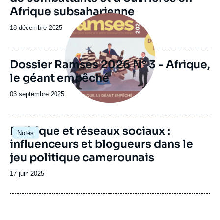
Afrique subsaharienne
Image
principale
Date
18 décembre 2025
de
publication
Dossier Ramses 2026 N° 3 - Afrique,
le géant empêché
Date
03 septembre 2025
de
publication
Image
Politique et réseaux sociaux :
Notes
principale
influenceurs et blogueurs dans le
jeu politique camerounais
Date
17 juin 2025
de
publication