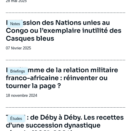
Date
28 mai 2025
de
publication
Image
La Mission des Nations unies au
Notes
principale
Congo ou l’exemplaire inutilité des
Casques bleus
Date
07 février 2025
de
publication
Image
Le dilemme de la relation militaire
Briefings
principale
franco-africaine : réinventer ou
tourner la page ?
Date
18 novembre 2024
de
publication
Image
Tchad : de Déby à Déby. Les recettes
Études
principale
d’une succession dynastique