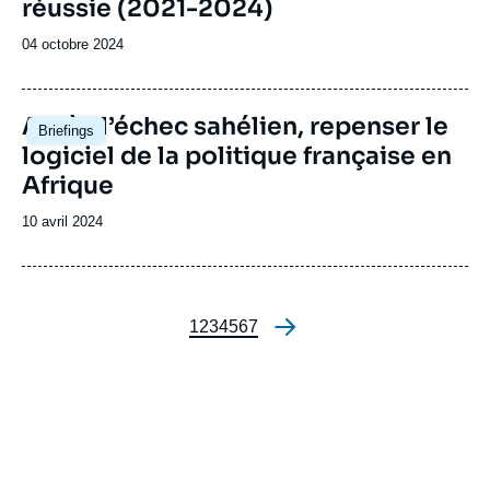
réussie (2021-2024)
Date
04 octobre 2024
de
publication
Image
Après l’échec sahélien, repenser le
Briefings
principale
logiciel de la politique française en
Afrique
Date
10 avril 2024
de
publication
Page
1
Page
2
Page
3
Page
4
Page
5
Page
6
Page
7
Pagination