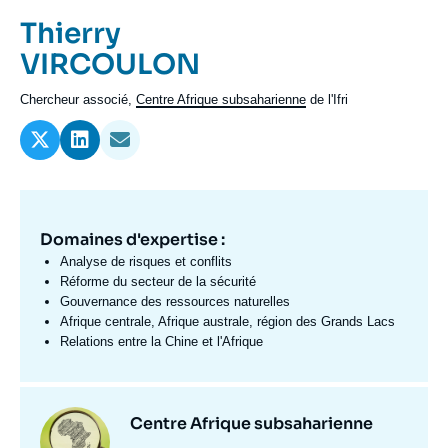
Se connecter
Prénom
Thierry
de
Nom
VIRCOULON
Nous soutenir
l'expert
de
Intitulé
Chercheur associé,
Centre Afrique subsaharienne
de l'Ifri
l'expert
du
poste
Domaines d'expertise :
Domaine
d'expertises
Analyse de risques et conflits
Fr
Réforme du secteur de la sécurité
Gouvernance des ressources naturelles
Afrique centrale, Afrique australe, région des Grands Lacs
Relations entre la Chine et l'Afrique
Centres
Image
Centre Afrique subsaharienne
et