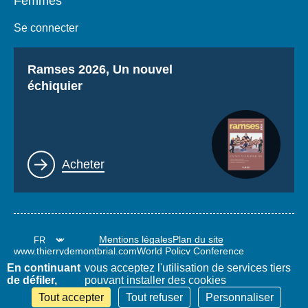
Femmes
Se connecter
Titre
Ramses 2026, Un nouvel
échiquier
Lien
Acheter
Mentions légales
Plan du site
www.thierrydemontbrial.com
World Policy Conference
Blog Politique étrangère
En continuant
vous acceptez l'utilisation de services tiers
de défiler,
pouvant installer des cookies
Tout accepter
Tout refuser
Personnaliser