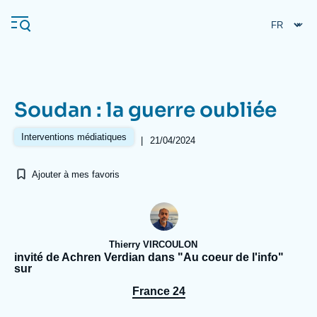
Aller
Panneau de gestion des cookies
au
contenu
principal
Soudan : la guerre oubliée
Navigation
principale
Interventions médiatiques
|
21/04/2024
L'Ifri
Ajouter à mes favoris
Analyses
À propos de l'Ifri
Recherches fréquentes
Thierry VIRCOULON
Événements
L'Ifri en bref
Proche-Orient
invité de Achren Verdian dans "Au coeur de l'info"
sur
France 24