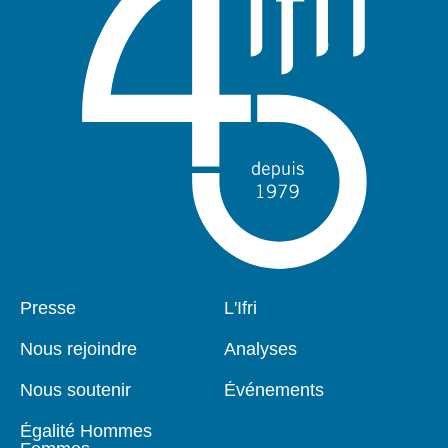
Pied
Presse
Navigation
L'Ifri
de
principale
page
Nous rejoindre
Analyses
Nous soutenir
Événements
Égalité Hommes