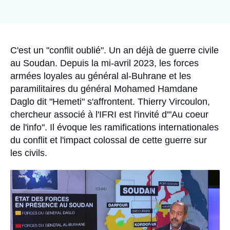
Se connecter
Nous soutenir
Accroche
C'est un "conflit oublié". Un an déjà de guerre civile
au Soudan. Depuis la mi-avril 2023, les forces
armées loyales au général al-Buhrane et les
paramilitaires du général Mohamed Hamdane
Daglo dit "Hemeti" s'affrontent. Thierry Vircoulon,
chercheur associé à l'IFRI est l'invité d'"Au coeur
de l'info". Il évoque les ramifications internationales
du conflit et l'impact colossal de cette guerre sur
les civils.
Image
principale
médiatique