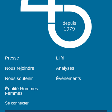
Pied
Presse
Navigation
L'Ifri
de
principale
page
Nous rejoindre
Analyses
Nous soutenir
Événements
Égalité Hommes
Femmes
Se connecter