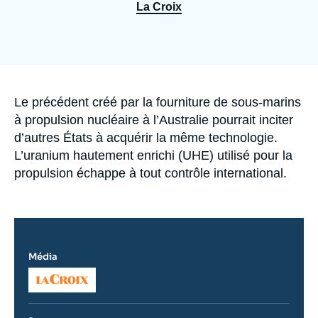
Se connecter
La Croix
Nous soutenir
Accroche
Le précédent créé par la fourniture de sous-marins
à propulsion nucléaire à l’Australie pourrait inciter
d’autres États à acquérir la même technologie.
L’uranium hautement enrichi (UHE) utilisé pour la
propulsion échappe à tout contrôle international.
Média
Logo