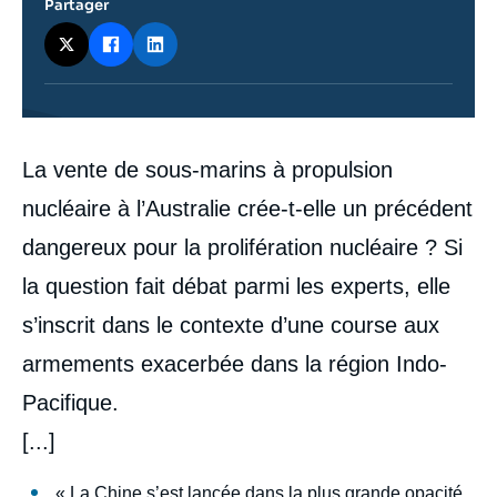
Partager
Contenu
La vente de sous-marins à propulsion
intervention
médiatique
nucléaire à l’Australie crée-t-elle un précédent
dangereux pour la prolifération nucléaire ? Si
la question fait débat parmi les experts, elle
s’inscrit dans le contexte d’une course aux
armements exacerbée dans la région Indo-
Pacifique.
[...]
« La Chine s’est lancée dans la plus grande opacité,