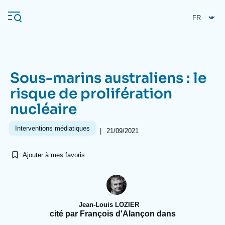
Aller
Panneau de gestion des cookies
au
contenu
principal
Sous-marins australiens : le
Navigation
risque de prolifération
principale
nucléaire
L'Ifri
Interventions médiatiques
|
21/09/2021
Analyses
Ajouter à mes favoris
À propos de l'Ifri
Recherches fréquentes
Événements
L'Ifri en bref
Proche-Orient
Jean-Louis LOZIER
cité par François d'Alançon dans