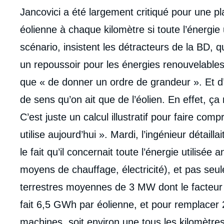
intervention
Jancovici a été largement critiqué pour une pla
médiatique
éolienne à chaque kilomètre si toute l’énergie 
scénario, insistent les détracteurs de la BD, 
un repoussoir pour les énergies renouvelables. J
que « de donner un ordre de grandeur ». Et d’
de sens qu’on ait que de l’éolien. En effet, ça 
C’est juste un calcul illustratif pour faire co
utilise aujourd’hui ». Mardi, l’ingénieur détaill
le fait qu’il concernait toute l’énergie utilisée 
moyens de chauffage, électricité), et pas seulem
terrestres moyennes de 3 MW dont le facteur 
fait 6,5 GWh par éolienne, et pour remplacer
machines, soit environ une tous les kilomètres