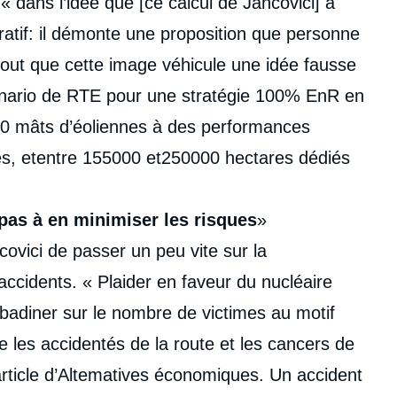
« dans l’idée que [ce calcul de Jancovici] a
tratif: il démonte une proposition que personne
rtout que cette image véhicule une idée fausse
scénario de RTE pour une stratégie 100% EnR en
0 mâts d’éoliennes à des performances
lles, etentre 155000 et250000 hectares dédiés
 pas à en minimiser les risques
»
ovici de passer un peu vite sur la
ccidents. « Plaider en faveur du nucléaire
 badiner sur le nombre de victimes au motif
les accidentés de la route et les cancers de
article d’Altematives économiques. Un accident