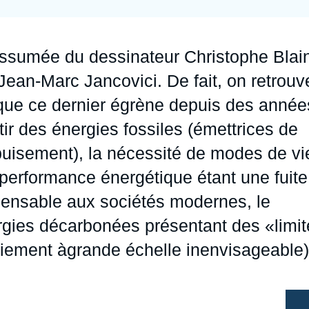
Ramses
Europe
R
S
Politique étrangère
Russie - Eurasie
D
T
 assumée du dessinateur Christophe Blai
Podcast
Afrique du Nord et Moyen-Orient
 Jean-Marc Jancovici. De fait, on retrouv
 que ce dernier égrène depuis des année
rtir des énergies fossiles (émettrices de
épuisement), la nécessité de modes de vi
performance énergétique étant une fuite
spensable aux sociétés modernes, le
ergies décarbonées présentant des «limi
oiement àgrande échelle inenvisageable