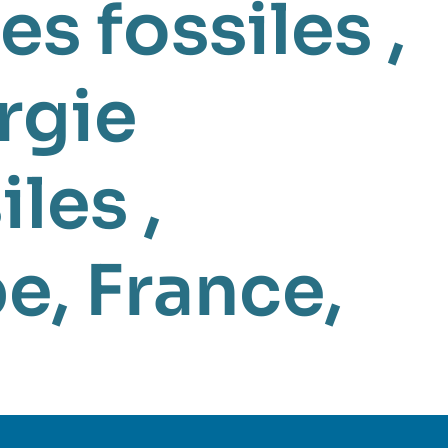
es fossiles
,
rgie
iles
,
pe
,
France
,