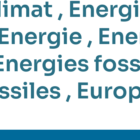
limat
,
Énergi
Energie
,
Ene
Energies foss
ssiles
,
Euro