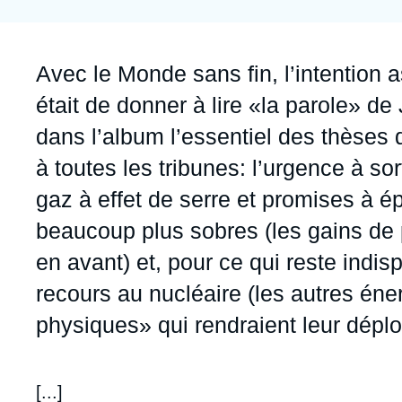
Jeudi 17 septembre 2026 17:30
Partenariats et réseaux
Intelligence artificielle
Nous soutenir en tant que professionnel
Guerre en Ukraine
Accroche
Avec le Monde sans fin, l’intention
OTAN
était de donner à lire «la parole» de
dans l’album l’essentiel des thèses
à toutes les tribunes: l’urgence à so
gaz à effet de serre et promises à 
beaucoup plus sobres (les gains de 
en avant) et, pour ce qui reste indi
recours au nucléaire (les autres én
physiques» qui rendraient leur dépl
Contenu
[...]