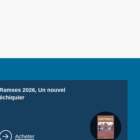
Titre
Ramses 2026, Un nouvel
échiquier
Lien
Acheter