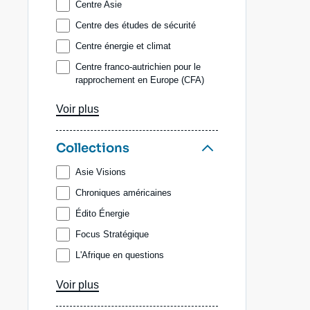
Arthur DAEMERS
Centre Asie
Galip DALAY
Centre des études de sécurité
Raphaël DANINO-PERRAUD
Centre énergie et climat
Dominique DAVID
Centre franco-autrichien pour le
rapprochement en Europe (CFA)
Thierry de MONTBRIAL
Centre géopolitique des
Aurélien DENIZEAU
Voir plus
technologies
Laure de ROUCY-ROCHEGONDE
Centre Russie/Eurasie
Collections
Elisa DOMINGUES DOS
Comité d'études des relations
SANTOS
franco-allemandes (Cerfa)
Asie Visions
Florence DUVEILLER
Initiative géoéconomie et
Chroniques américaines
géofinance
Marc-Antoine EYL-MAZZEGA
Édito Énergie
Programme Amériques
Héloïse FAYET
Focus Stratégique
Programme Turquie/Moyen-Orient
Guillaume FURGOLLE
L'Afrique en questions
Guillaume GARNIER
Lettre du Centre Asie
Voir plus
François GAULME
Notes du Cerfa
Thomas GOMART