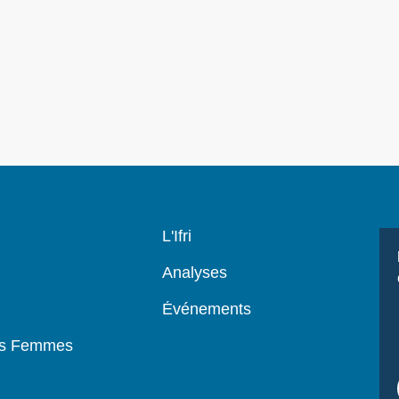
Navigation
L'Ifri
principale
Analyses
Événements
es Femmes