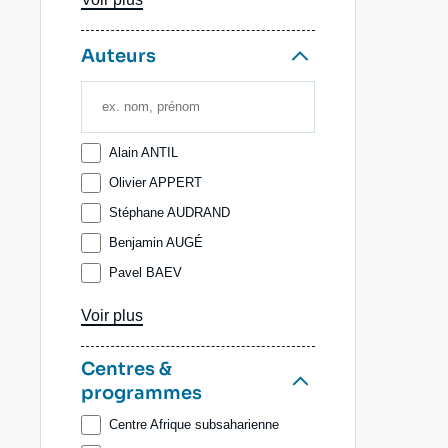
Ramses
Auteurs
Alain ANTIL
Olivier APPERT
Stéphane AUDRAND
Benjamin AUGÉ
Pavel BAEV
Louis-Marie BAILLE
Voir plus
Adel BAKAWAN
Denis BAUCHARD
Centres &
programmes
Anne-Lorraine BUJON
Sylvie CORNOT-GANDOLPHE
Centre Afrique subsaharienne