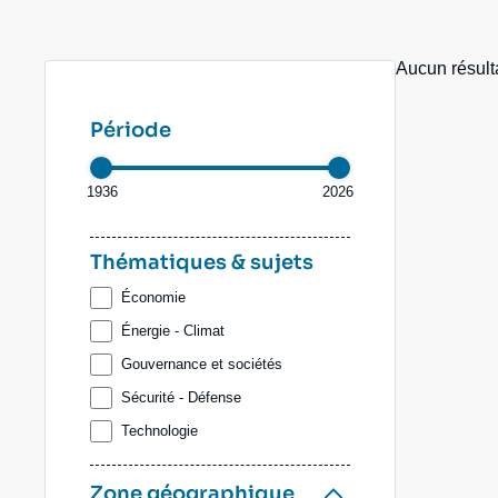
Jeudi 17 septembre 2026 17:30
Partenariats et réseaux
Intelligence artificielle
Aucun résult
Nous soutenir en tant que professionnel
Guerre en Ukraine
OTAN
Période
1936
2026
Thématiques & sujets
Économie
Énergie - Climat
Gouvernance et sociétés
Sécurité - Défense
Technologie
Zone géographique