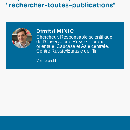
Se connecter
"rechercher-toutes-publications"
Nous soutenir
Photo
Dimitri MINIC
Intitulé
Chercheur, Responsable scientifique
du
de l’Observatoire Russie, Europe
poste
orientale, Caucase et Asie centrale,
Centre Russie/Eurasie
de l’Ifri
Voir le profil