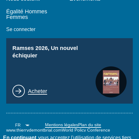
Égalité Hommes
Femmes
Se connecter
Titre
Ramses 2026, Un nouvel
échiquier
Lien
Acheter
Mentions légales
Plan du site
www.thierrydemontbrial.com
World Policy Conference
Blog Politique étrangère
En continuant
vous acceptez l'utilisation de services tiers