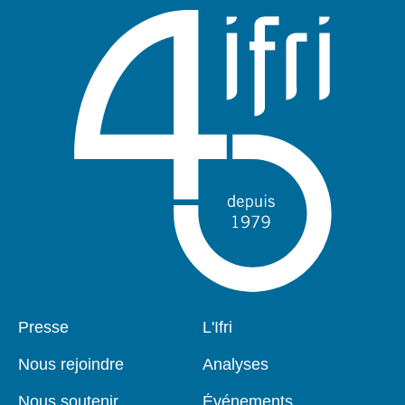
Pied
Presse
Navigation
L'Ifri
de
principale
page
Nous rejoindre
Analyses
Nous soutenir
Événements