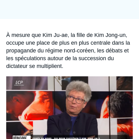
Se connecter
Nous soutenir
Accroche
À mesure que Kim Ju-ae, la fille de Kim Jong-un,
occupe une place de plus en plus centrale dans la
propagande du régime nord-coréen, les débats et
les spéculations autour de la succession du
dictateur se multiplient.
Image
principale
médiatique