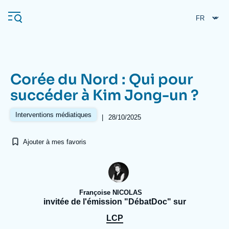
Aller
Panneau de gestion des cookies
au
contenu
principal
Corée du Nord : Qui pour
Navigation
succéder à Kim Jong-un ?
principale
L'Ifri
Interventions médiatiques
|
28/10/2025
Ajouter à mes favoris
Analyses
À propos de l'Ifri
Recherches fréquentes
Événements
L'Ifri en bref
Proche-Orient
Françoise NICOLAS
invitée de l'émission "DébatDoc" sur
LCP