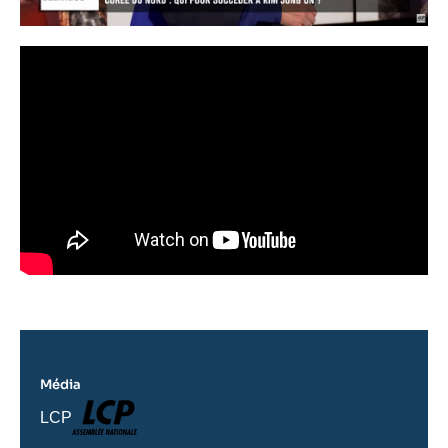
Média
Logo
Nom
LCP
du