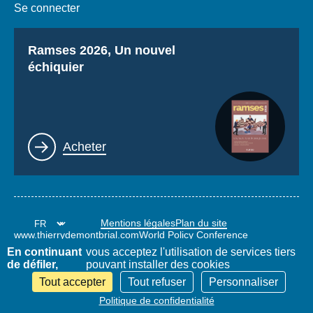
Se connecter
Titre
Ramses 2026, Un nouvel
échiquier
Lien
Acheter
Mentions légales
Plan du site
www.thierrydemontbrial.com
World Policy Conference
Blog Politique étrangère
En continuant
vous acceptez l'utilisation de services tiers
de défiler,
pouvant installer des cookies
Tout accepter
Tout refuser
Personnaliser
Politique de confidentialité