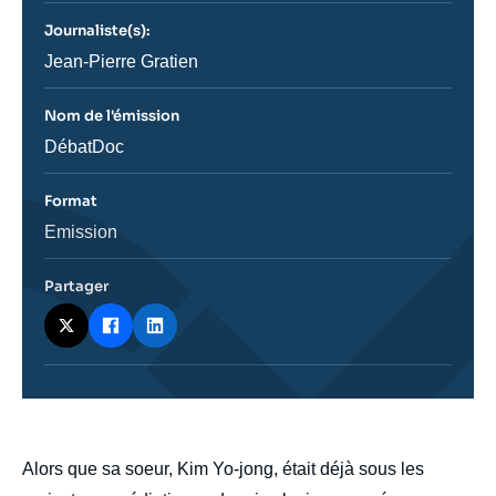
journal,
revue
Journaliste(s):
ou
émission
Journaliste
Jean-Pierre Gratien
Nom de l'émission
Nom
DébatDoc
de
l'émission
Format
Catégorie
Emission
journalistique
Partager
body
Alors que sa soeur, Kim Yo-jong, était déjà sous les