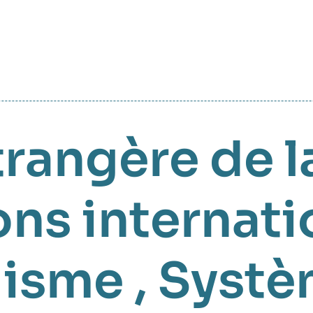
trangère de l
ns internati
lisme
,
Systè