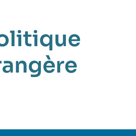
olitique
rangère