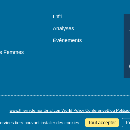
Navigation
L'Ifri
principale
Analyses
Événements
es Femmes
www.thierrydemontbrial.com
World Policy Conference
Blog Politiq
services tiers pouvant installer des cookies
Tout accepter
To