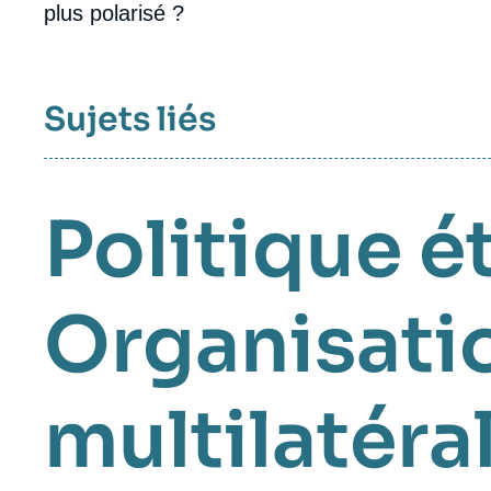
plus polarisé ?
Sujets liés
Politique é
Organisatio
multilatéra