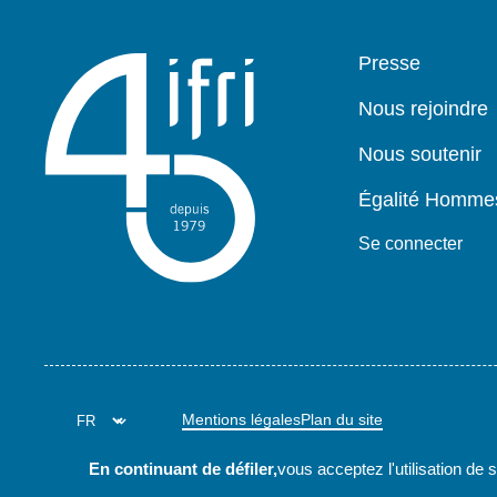
Pied
Presse
de
page
Nous rejoindre
Nous soutenir
Égalité Homm
Se connecter
Mentions légales
Plan du site
En continuant de défiler,
vous acceptez l'utilisation de 