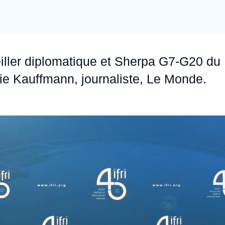
Ramses
Europe
R
S
Politique étrangère
Russie - Eurasie
D
T
Podcast
Afrique du Nord et Moyen-Orient
ller diplomatique et Sherpa G7-G20 du
ie Kauffmann, journaliste,
Le Monde
.