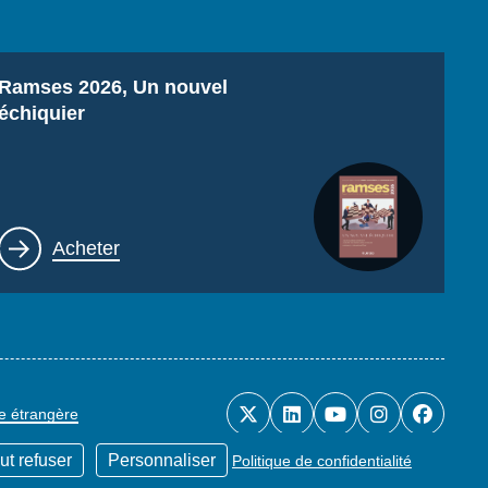
Titre
Ramses 2026, Un nouvel
échiquier
Lien
Acheter
ue étrangère
ut refuser
Personnaliser
Politique de confidentialité