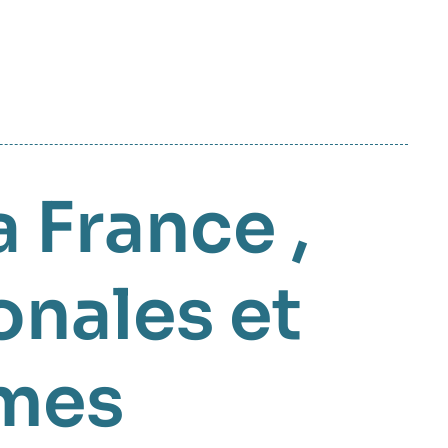
a France
,
onales et
mes