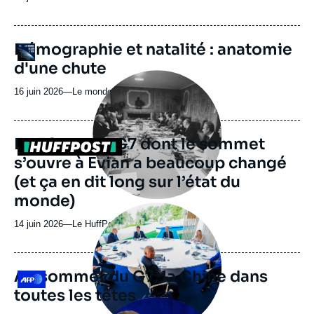
du
journal,
revue
URL
Démographie et natalité : anatomie
Logo
ou
de
d'une chute
Spotify
émission
Image
principale
16 juin 2026
—
Nom
Le monde selon l'Ifri
médiatique
du
journal,
revue
En 50 ans, le G7 dont le sommet
Logo
ou
s’ouvre à Evian a beaucoup changé
émission
(et ça en dit long sur l’état du
monde)
Image
principale
14 juin 2026
—
Nom
Le HuffPost
médiatique
du
journal,
revue
Au sommet du G7, la Chine dans
Logo
ou
toutes les têtes
émission
Image