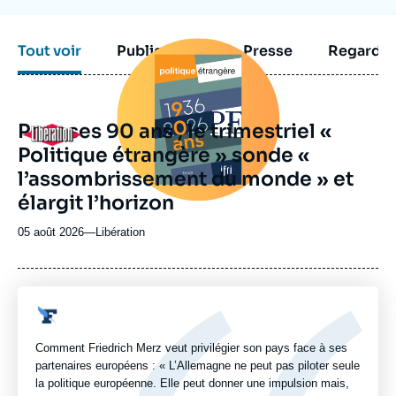
Image
Tout voir
Publications
Presse
Regarder
principale
médiatique
Pour ses 90 ans , le trimestriel «
Logo
Politique étrangère » sonde «
l’assombrissement du monde » et
élargit l’horizon
05 août 2026
—
Nom
Libération
du
journal,
revue
ou
Logo
émission
Comment Friedrich Merz veut privilégier son pays face à ses
partenaires européens : « L’Allemagne ne peut pas piloter seule
la politique européenne. Elle peut donner une impulsion mais,