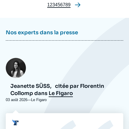
Page
1
Page
2
Page
3
Page
4
Page
5
Page
6
Page
7
Page
8
Page
9
Pagination
Nos experts dans la presse
Photo
Jeanette SÜẞ,
citée par Florentin
Collomp dans
Le Figaro
03 août 2026
—
Nom
Le Figaro
du
journal,
revue
Logo
ou
émission