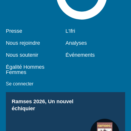
Pied
Presse
Navigation
L'Ifri
de
principale
page
Nous rejoindre
Analyses
Nous soutenir
Événements
Égalité Hommes
Femmes
Se connecter
Titre
Ramses 2026, Un nouvel
échiquier