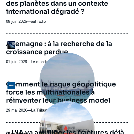
des planètes dans un contexte
Spotify
émission
international dégradé ?
09 juin 2026
—
Nom
eu! radio
du
journal,
revue
URL
Allemagne : à la recherche de la
Logo
ou
de
croissance perdue
Spotify
émission
Image
principale
01 juin 2026
—
Nom
Le monde selon l'Ifri
médiatique
du
journal,
revue
Comment le risque géopolitique
Logo
ou
force les multinationales à
émission
réinventer leur business model
Image
principale
29 mai 2026
—
Nom
La Tribune
médiatique
du
journal,
revue
« L'IA va amplifier les fractures déjà
Logo