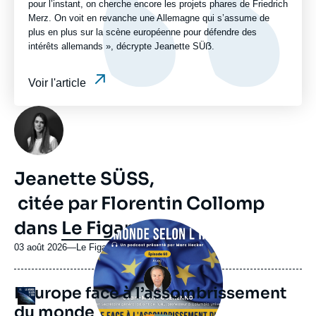
pour l’instant, on cherche encore les projets phares de Friedrich
Merz. On voit en revanche une Allemagne qui s’assume de
plus en plus sur la scène européenne pour défendre des
intérêts allemands », décrypte Jeanette SÜẞ.
Voir l'article
Photo
Jeanette SÜẞ,
citée par Florentin Collomp
dans
Le Figaro
Image
principale
médiatique
03 août 2026
—
Nom
Le Figaro
du
journal,
L’Europe face à l’assombrissement
revue
Logo
ou
du monde