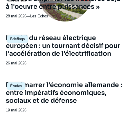
ou
à l'oeuvre entre puissances »
émission
28 mai 2026
—
Nom
Les Echos
du
journal,
revue
Image
Le défi du réseau électrique
Briefings
ou
principale
européen : un tournant décisif pour
émission
l'accélération de l'électrification
Date
26 mai 2026
de
publication
Image
Redémarrer l’économie allemande :
Études
principale
entre impératifs économiques,
sociaux et de défense
Date
19 mai 2026
de
publication