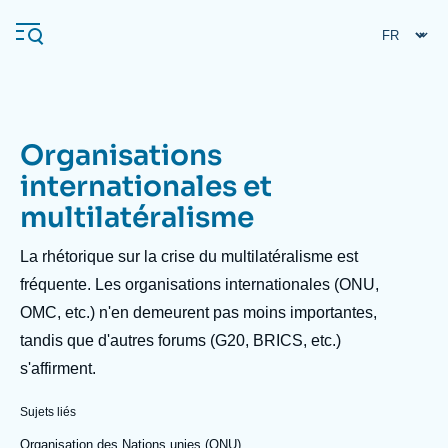
Aller
Panneau de gestion des cookies
au
contenu
principal
Organisations
Navigation
internationales et
principale
multilatéralisme
L'Ifri
Description
La rhétorique sur la crise du multilatéralisme est
Analyses
fréquente. Les organisations internationales (ONU,
OMC, etc.) n'en demeurent pas moins importantes,
À propos de l'Ifri
Recherches fréquentes
tandis que d'autres forums (G20, BRICS, etc.)
Événements
L'Ifri en bref
Proche-Orient
s'affirment.
Sujets liés
Organisation des Nations unies (ONU)