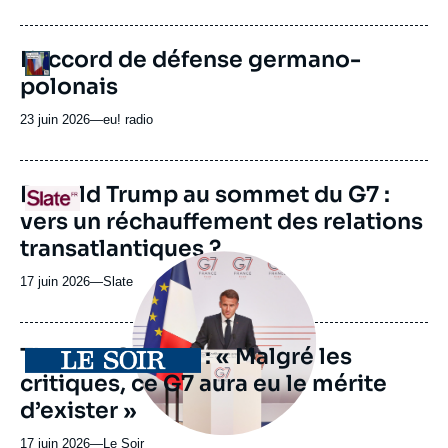
du
journal,
revue
URL
L’accord de défense germano-
Logo
ou
de
polonais
Spotify
émission
23 juin 2026
—
Nom
eu! radio
du
journal,
revue
URL
Donald Trump au sommet du G7 :
Logo
ou
de
vers un réchauffement des relations
Spotify
émission
transatlantiques ?
Image
principale
17 juin 2026
—
Nom
Slate
médiatique
du
journal,
revue
Thomas Gomart : « Malgré les
Logo
ou
critiques, ce G7 aura eu le mérite
émission
d’exister »
17 juin 2026
—
Nom
Le Soir