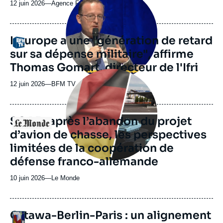
principale
12 juin 2026
—
Nom
Agence France Presse
médiatique
du
journal,
revue
L'Europe a une "génération de retard
Logo
ou
sur sa dépense militaire", affirme
émission
Thomas Gomart, directeur de l'Ifri
Image
principale
12 juin 2026
—
Nom
BFM TV
médiatique
du
journal,
revue
SCAF : après l’abandon du projet
Logo
ou
d’avion de chasse, les perspectives
émission
limitées de la coopération de
défense franco-allemande
10 juin 2026
—
Nom
Le Monde
du
journal,
revue
URL
Ottawa-Berlin-Paris : un alignement
Logo
ou
de