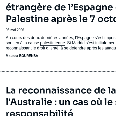
étrangère de l’Espagne e
Palestine après le 7 oc
Date
05 mai 2026
de
Accroche
Au cours des deux dernières années, l’
Espagne
s’est impos
publication
soutien à la cause
palestinienne
. Si Madrid s’est initialeme
reconnaissant le droit d’Israël à se défendre après les attaq
plupart des États membres de l’
Union européenne (UE)
en r
Moussa BOUREKBA
la guerre par
Israël
à
Gaza
.
La reconnaissance de la
l'Australie : un cas où l
responsabilité