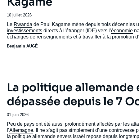
Kagame
Date
10 juillet 2026
de
Accroche
Le
Rwanda
de Paul Kagame mène depuis trois décennies une 
publication
investissements
directs à l’étranger (IDE) vers l’
économie
na
échanges de renseignements et à travailler à la promotion d
Benjamin AUGÉ
La politique allemande e
dépassée depuis le 7 O
Date
01 juin 2026
de
Accroche
Peu de pays ont été aussi profondément affectés par les att
publication
l’
Allemagne
. Il ne s’agit pas simplement d’une controverse p
la
politique allemande
envers
Israël
repose depuis longtemps