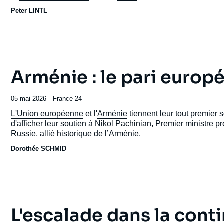
historique particulière à l’égard d’Israël, héritée de l’Hol
Peter LINTL
universalistes, avant tout le
droit international
et les droits d
Arménie : le pari europ
05 mai 2026
—
Nom
France 24
du
Accroche
L'Union européenne
et l'
Arménie
tiennent leur tout premier 
journal,
d'afficher leur soutien à Nikol Pachinian, Premier ministre 
revue
Russie, allié historique de l’Arménie.
ou
Dorothée SCHMID
émission
L'escalade dans la contin