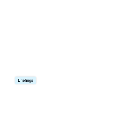
Image
principale
Briefings