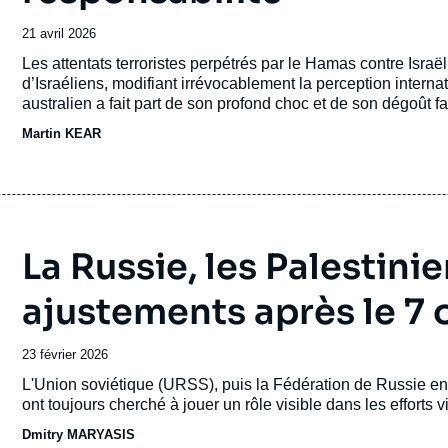
Date
21 avril 2026
de
Accroche
Les attentats terroristes perpétrés par le Hamas contre Israël
publication
d’Israéliens, modifiant irrévocablement la perception interna
australien a fait part de son profond choc et de son dégoût 
soutien diplomatique et politique indéfectible à Israël. Mais
Martin KEAR
orientée vers la vengeance et qu’elle a servi de prétexte po
Israël, le soutien de l’Australie s’est fait plus discret et cond
Grande-Bretagne, à la France et au Canada pour reconnaître 
générale des Nations unies en septembre 2025.
La Russie, les Palestinie
ajustements après le 7
Date
23 février 2026
de
Accroche
L'Union soviétique (URSS), puis la Fédération de Russie en
publication
ont toujours cherché à jouer un rôle visible dans les efforts v
Dmitry MARYASIS