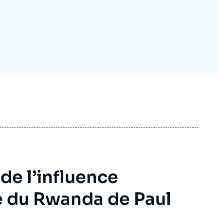
ecrutement
écurité - Défense
ocuments de référence
echnologie
de l’influence
e du Rwanda de Paul