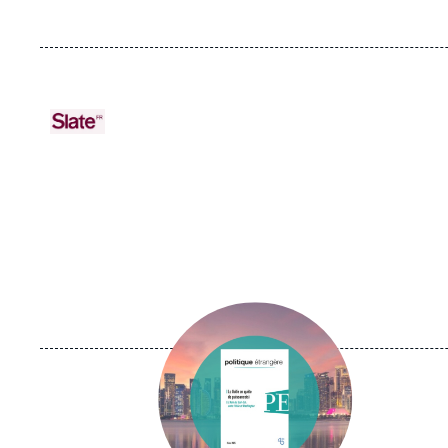
URL
Logo
de
Spotify
Image
principale