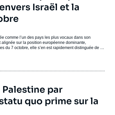
nvers Israël et la
tobre
ée comme l’un des pays les plus vocaux dans son
nt alignée sur la position européenne dominante,
ues du 7 octobre, elle s’en est rapidement distinguée de la
emettant en question, puis en condamnant, la conduite de
 Palestine par
e statu quo prime sur la