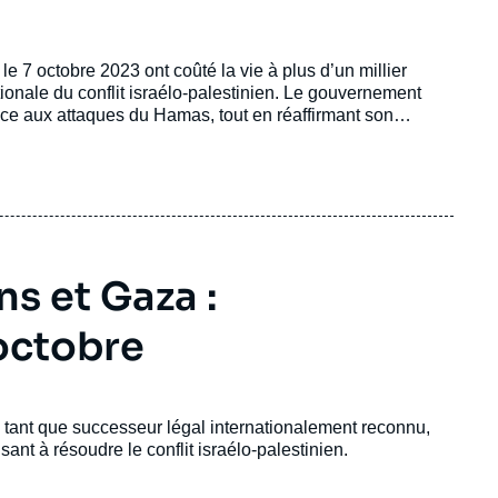
 le 7 octobre 2023 ont coûté la vie à plus d’un millier
tionale du conflit israélo-palestinien. Le gouvernement
face aux attaques du Hamas, tout en réaffirmant son
 à mesure que la riposte israélienne s’est davantage
ur réaliser le rêve idéologique de longue date d’un Grand
itionnel.2 Cela a abouti à l’adhésion de l’Australie à la
officiellement un État palestinien lors de l’Assemblée
ns et Gaza :
 octobre
 tant que successeur légal internationalement reconnu,
isant à résoudre le conflit israélo-palestinien.