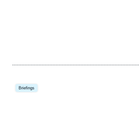
Image
principale
Briefings