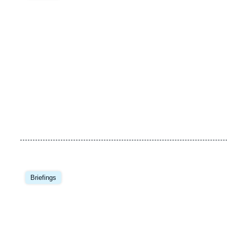
Image
principale
Briefings