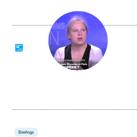
Image
principale
médiatique
Logo
Image
principale
Briefings