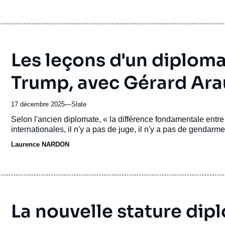
Les leçons d'un diploma
Trump, avec Gérard Ar
17 décembre 2025
—
Nom
Slate
du
Accroche
Selon l'ancien diplomate, « la différence fondamentale entre 
journal,
internationales, il n'y a pas de juge, il n'y a pas de gendarme
revue
Laurence NARDON
ou
émission
La nouvelle stature dip