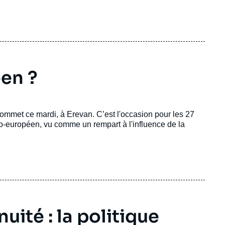
ocauste, et un engagement ferme en faveur de normes
e l’homme.
éen ?
sommet ce mardi, à Erevan. C’est l'occasion pour les 27
pro-européen, vu comme un rempart à l'influence de la
uité : la politique