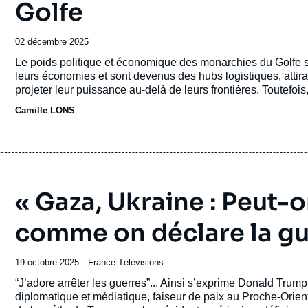
Golfe
Date
02 décembre 2025
de
Accroche
Le poids politique et économique des monarchies du Golfe s’
publication
leurs économies et sont devenus des hubs logistiques, attira
projeter leur puissance au-delà de leurs frontières. Toutefoi
le 7 octobre 2023 fait planer le doute sur la stabilité de cett
Camille LONS
paraît plus assuré.
« Gaza, Ukraine : Peut-o
comme on déclare la gu
19 octobre 2025
—
Nom
France Télévisions
du
Accroche
“J’adore arrêter les guerres”... Ainsi s’exprime Donald Trum
journal,
diplomatique et médiatique, faiseur de paix au Proche-Orient et l'espère-t-
revue