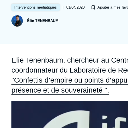
Jeudi 17 septembre 2026 17:30
Partenariats et réseaux
Intelligence artificielle
|
01/04/2020
Interventions médiatiques
Ajouter à mes favo
Nous soutenir en tant que professionnel
Guerre en Ukraine
Élie TENENBAUM
OTAN
Accroche
Elie Tenenbaum, chercheur au Centre 
coordonnateur du Laboratoire de Rec
"Confettis d’empire ou points d’appui
présence et de souveraineté ".
Image
principale
médiatique