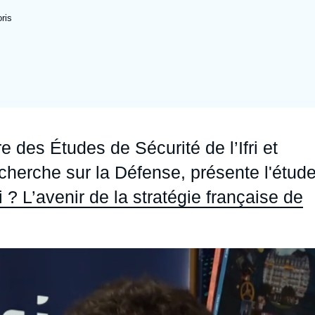
Ramses
Europe
R
S
ris
Politique étrangère
Russie - Eurasie
D
T
Podcast
Afrique du Nord et Moyen-Orient
des Études de Sécurité de l’Ifri et
herche sur la Défense, présente l'étud
 ? L’avenir de la stratégie française de