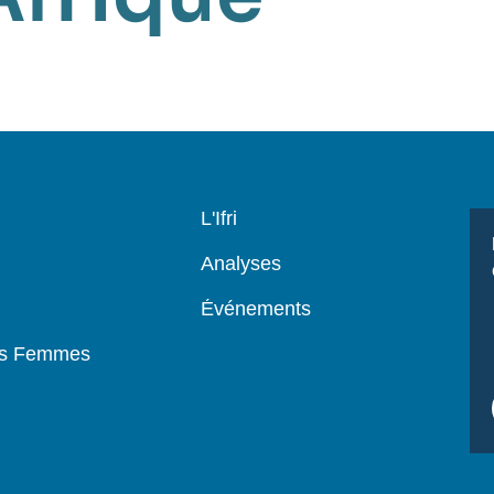
Navigation
L'Ifri
principale
Analyses
Événements
es Femmes