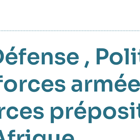
Défense
,
Poli
 forces armé
rces préposi
Afrique