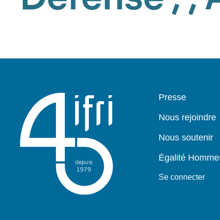
Pied
Presse
de
page
Nous rejoindre
Nous soutenir
Égalité Homm
Se connecter