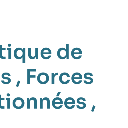
tique de
es
,
Forces
tionnées
,