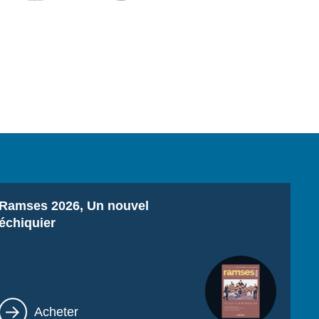
Titre
Ramses 2026, Un nouvel
échiquier
Lien
Acheter