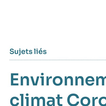
intervention
médiatique
Sujets liés
Environne
climat
Coro