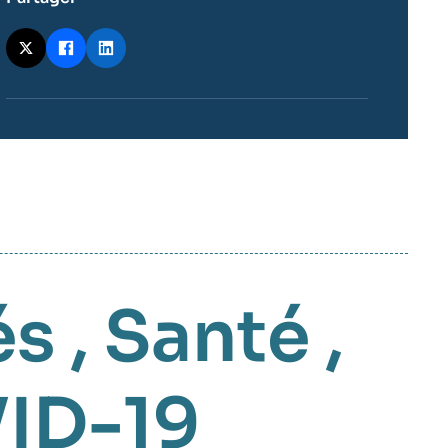
és
,
Santé
,
ID-19