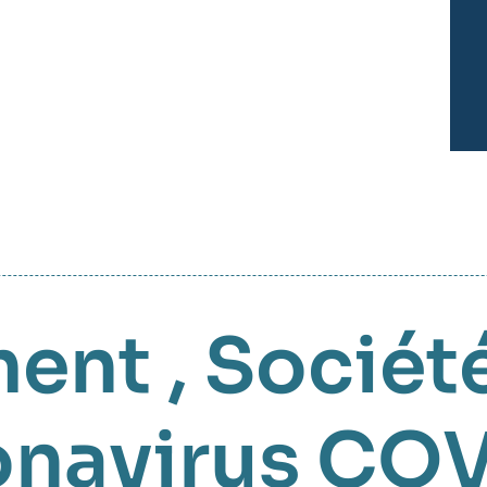
ment
,
Sociét
navirus
COV