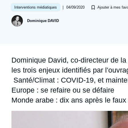
Jeudi 17 septembre 2026 17:30
Partenariats et réseaux
Intelligence artificielle
|
04/09/2020
Interventions médiatiques
Ajouter à mes favo
Nous soutenir en tant que professionnel
Guerre en Ukraine
Dominique DAVID
OTAN
Accroche
Dominique David, co-directeur de l
les trois enjeux identifiés par l'ouvra
Santé/Climat : COVID-19, et mainte
Europe : se refaire ou se défaire
Monde arabe : dix ans après le faux
Image
principale
médiatique