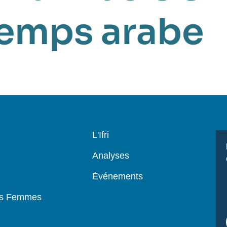
temps arabe
Navigation
L'Ifri
principale
Analyses
Événements
es Femmes