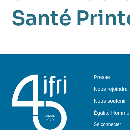
Santé
Prin
Pied
Presse
de
page
Nous rejoindre
Nous soutenir
Égalité Homm
Se connecter