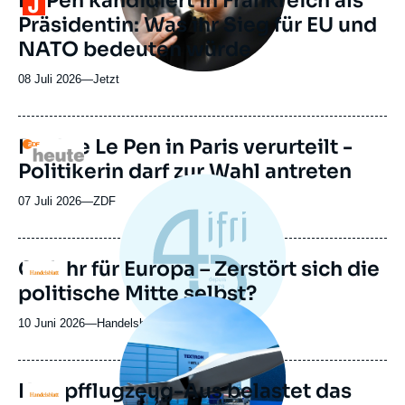
Le Pen kandidiert in Frankreich als
ou
Präsidentin: Was ihr Sieg für EU und
émission
NATO bedeuten würde
08 Juli 2026
—
Nom
Jetzt
du
journal,
revue
Rechte Le Pen in Paris verurteilt -
Logo
ou
Politikerin darf zur Wahl antreten
émission
07 Juli 2026
—
Nom
ZDF
du
journal,
revue
Gefahr für Europa – Zerstört sich die
Logo
ou
politische Mitte selbst?
émission
Image
principale
10 Juni 2026
—
Nom
Handelsblatt
médiatique
du
journal,
revue
Kampfflugzeug-Aus belastet das
Logo
ou