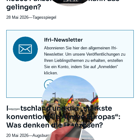
gelingen?
28 Mai 2026
—
Nom
Tagesspiegel
du
journal,
revue
Titre
Ifri-Newsletter
ou
newsletter
Texte
Abonnieren Sie hier den allgemeinen Ifri-
émission
Newsletter
Newsletter. Um unsere Veröffentlichungen zu
Ihren Lieblingsthemen zu erhalten, erstellen
Sie ein Konto, indem Sie auf „Anmelden“
klicken.
Image
principale
Abonnieren
médiatique
Deutschland und die „stärkste
Logo
konventionelle Armee Europas“:
Was denken die Franzosen?
Image
principale
20 Mai 2026
—
Nom
Augsburger Allgemeine
médiatique