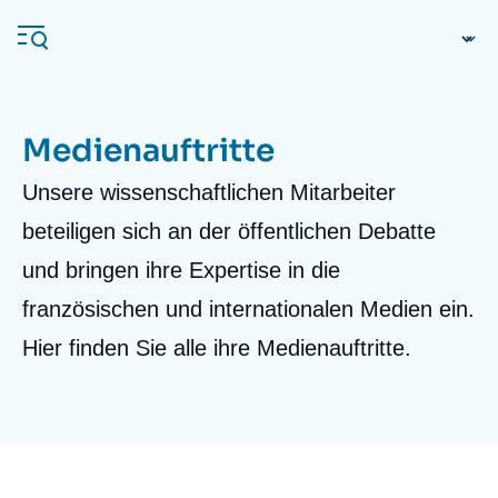
Direkt
Cookie-Einstellungen
zum
Inhalt
Medienauftritte
Body
Unsere wissenschaftlichen Mitarbeiter
Navigation
principale
beteiligen sich an der öffentlichen Debatte
Ifri
und bringen ihre Expertise in die
französischen und internationalen Medien ein.
Veröffentlichungen
Hier finden Sie alle ihre Medienauftritte.
Über ifri
Häufige Suchanfragen
Veranstaltungen