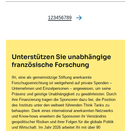
journal,
revue
ou
Seite
1
Seite
2
Seite
3
Seite
4
Seite
5
Seite
6
Seite
7
Seite
8
Seite
9
émission
Seitennummerieru
Unterstützen Sie unabhängige
französische Forschung
Ifri, eine als gemeinnützige Stiftung anerkannte
Forschugseinrichtung ist weitgehend auf private Spenden –
Unternehmen und Einzelpersonen – angewiesen, um seine
Präsenz und geistige Unabhängigkeit zu gewährleisten. Durch
ihre Finanzierung tragen die Sponsoren dazu bei, die Position
des Instituts unter den weltweit führenden Think Tanks zu
behaupten. Dank eines international anerkannten Netzwerks
und Know-hows erweitern die Sponsoren ihr Verständnis
geopolitischer Risiken und ihrer Folgen für die globale Politik
und Wirtschaft. Im Jahr 2026 arbeitet Ifri mit über 90