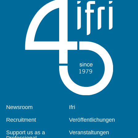
Pied
Newsroom
Navigation
Ifri
de
principale
page
Recruitment
Veröffentlichungen
Support us as a
Veranstaltungen