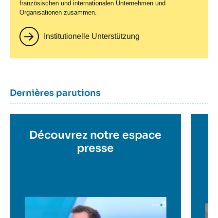
französischen und internationalen Unternehmen und
Organisationen zusammen.
Institutionelle Unterstützung
Titre
Dernières parutions
container
Titre
Découvrez notre espace
Ti
en
presse
e
c
savoir
sa
plus
pl
Image
Im
en
en
savoir