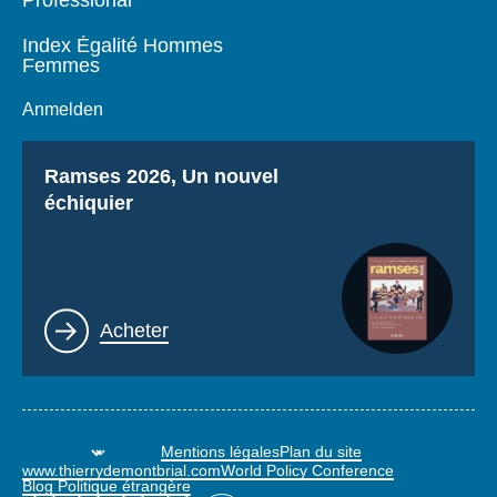
Professional
Index Égalité Hommes
Femmes
Anmelden
Titre
Ramses 2026, Un nouvel
échiquier
Lien
Acheter
Mentions légales
Plan du site
www.thierrydemontbrial.com
World Policy Conference
Blog Politique étrangère