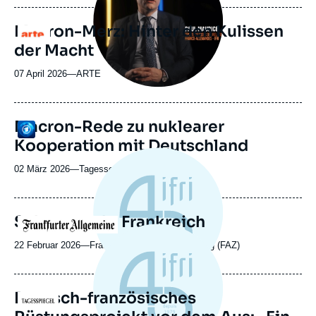
journal,
revue
Macron-Merz: Hinter den Kulissen
Logo
ou
der Macht
émission
07 April 2026
—
Nom
ARTE
du
journal,
revue
Macron-Rede zu nuklearer
Logo
ou
Kooperation mit Deutschland
émission
02 März 2026
—
Nom
Tagesschau
du
journal,
revue
Schutzmacht Frankreich
Logo
ou
émission
22 Februar 2026
—
Nom
Frankfurter Allgemeine Zeitung (FAZ)
du
journal,
revue
Deutsch-französisches
Logo
ou
émission