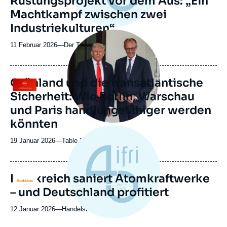
Rüstungsprojekt vor dem Aus: „Ein
Machtkampf zwischen zwei
Industriekulturen“
Image
principale
11 Februar 2026
—
Nom
Der Tagesspiegel
médiatique
du
journal,
revue
Grönland und die transatlantische
Logo
ou
Sicherheit: Wie Berlin, Warschau
émission
und Paris handlungsfähiger werden
könnten
19 Januar 2026
—
Nom
Table.Briefings
du
journal,
revue
Frankreich saniert Atomkraftwerke
Logo
ou
– und Deutschland profitiert
émission
12 Januar 2026
—
Nom
Handelsblatt
du