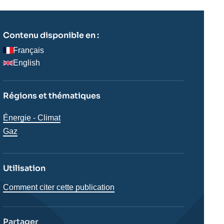
Contenu disponible en :
Français
English
Régions et thématiques
Thématiques
Énergie - Climat
analyses
Gaz
Utilisation
Comment citer cette publication
Partager