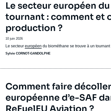
Le secteur européen d
tournant : comment et 
production ?
Date
10 juin 2026
de
Accroche
Le secteur
européen
du biométhane se trouve à un tournant d
publication
Sylvie CORNOT-GANDOLPHE
Comment faire décoller
européenne d’e-SAF dan
ReFuelEU Aviation ?