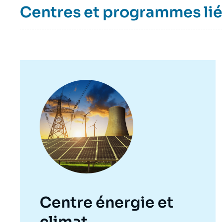
de
Centres et programmes li
la
publi
Image
principale
Centre énergie et