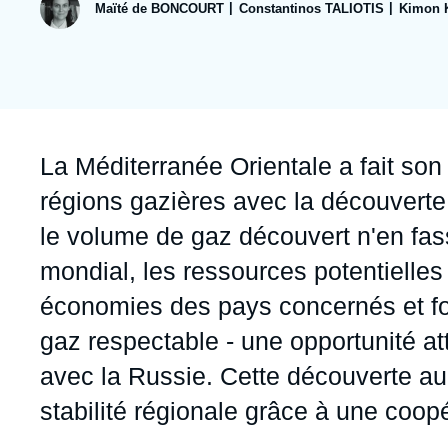
publication
Jeudi 17 septembre 2026 17:30
Maïté de BONCOURT
Constantinos TALIOTIS
Kimon 
Partenariats et réseaux
Intelligence artificielle
Nous soutenir en tant que professionnel
Guerre en Ukraine
OTAN
Accroche
La Méditerranée Orientale a fait son
régions gazières avec la découvert
le volume de gaz découvert n'en fa
mondial, les ressources potentielles
économies des pays concernés et fo
gaz respectable - une opportunité at
avec la Russie. Cette découverte aur
stabilité régionale grâce à une coo