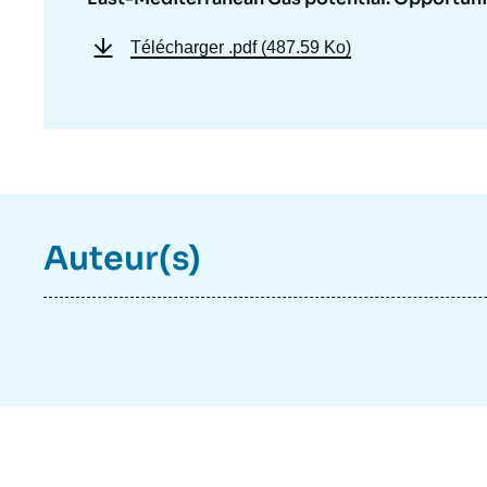
Télécharger
.pdf (487.59 Ko)
Auteur(s)
Imag
de
couv