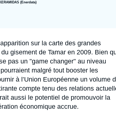
KERAMIDAS (Enerdata)
Ramses
Europe
R
S
Politique étrangère
Russie - Eurasie
D
T
Podcast
Afrique du Nord et Moyen-Orient
 apparition sur la carte des grandes
e du gisement de Tamar en 2009. Bien q
sse pas un "game changer" au niveau
 pourraient malgré tout booster les
urnir à l'Union Européenne un volume 
tirante compte tenu des relations actuel
ait aussi le potentiel de promouvoir la
pération économique accrue.