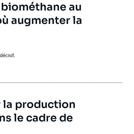
u biométhane au
où augmenter la
écisif.
 la production
s le cadre de