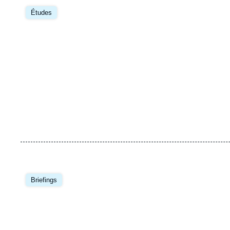
Image
principale
Études
Image
principale
Briefings