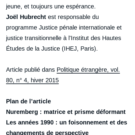
jeune, et toujours une espérance.
Joël Hubrecht
est responsable du
programme Justice pénale internationale et
justice transitionnelle à l'Institut des Hautes
Études de la Justice (IHEJ, Paris).
Article publié dans
Politique étrangère, vol.
Image
de
80, n° 4, hiver 2015
couverture
de
la
publication
Plan de l’article
Nuremberg : matrice et prisme déformant
Les années 1990 : un foisonnement et des
Joël HUBRECHT, « La justice pénale
internationale a 70 ans : entre âge de fer et
changements de perspective