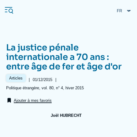
Aller
Panneau de gestion des cookies
au
contenu
principal
La justice pénale
Navigation
internationale a 70 ans :
principale
entre âge de fer et âge d'or
L'Ifri
Articles
|
Date
01/12/2015
|
de
Analyses
Références
Politique étrangère, vol. 80, n° 4, hiver 2015
publication
À propos de l'Ifri
Recherches fréquentes
Ajouter à mes favoris
Événements
L'Ifri en bref
Proche-Orient
Joël HUBRECHT
Image
de
couverture