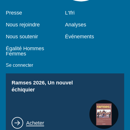
Pied
Presse
Navigation
L'Ifri
de
principale
page
Nous rejoindre
Analyses
Nous soutenir
Événements
Égalité Hommes
Femmes
Se connecter
Titre
Ramses 2026, Un nouvel
échiquier
Lien
Acheter