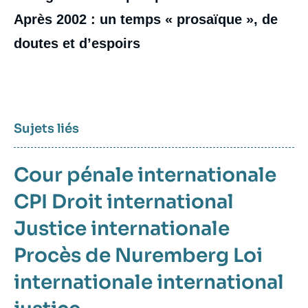
âge d'or », Articles, Ifri, 1 décembre 2015.
Après 2002 : un temps « prosaïque », de
Copier
doutes et d’espoirs
Sujets liés
Cour pénale internationale
CPI
Droit international
Justice internationale
Procès de Nuremberg
Loi
internationale
international