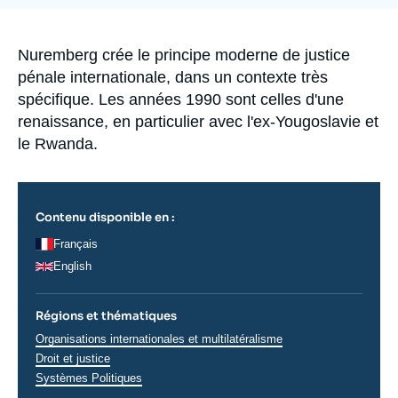
Se connecter
de
la
publication
Nous soutenir
Accroche
Nuremberg crée le principe moderne de justice
pénale internationale, dans un contexte très
spécifique. Les années 1990 sont celles d'une
renaissance, en particulier avec l'ex-Yougoslavie et
le Rwanda.
Contenu disponible en :
Français
English
Régions et thématiques
Thématiques
Organisations internationales et multilatéralisme
analyses
Droit et justice
Systèmes Politiques